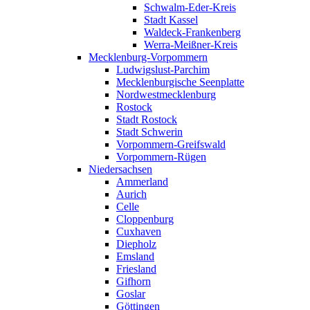
Schwalm-Eder-Kreis
Stadt Kassel
Waldeck-Frankenberg
Werra-Meißner-Kreis
Mecklenburg-Vorpommern
Ludwigslust-Parchim
Mecklenburgische Seenplatte
Nordwestmecklenburg
Rostock
Stadt Rostock
Stadt Schwerin
Vorpommern-Greifswald
Vorpommern-Rügen
Niedersachsen
Ammerland
Aurich
Celle
Cloppenburg
Cuxhaven
Diepholz
Emsland
Friesland
Gifhorn
Goslar
Göttingen