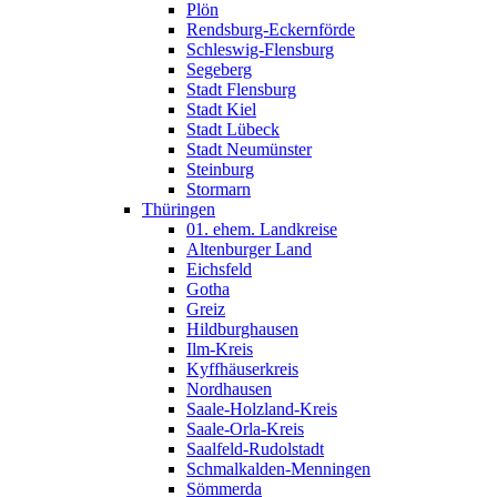
Plön
Rendsburg-Eckernförde
Schleswig-Flensburg
Segeberg
Stadt Flensburg
Stadt Kiel
Stadt Lübeck
Stadt Neumünster
Steinburg
Stormarn
Thüringen
01. ehem. Landkreise
Altenburger Land
Eichsfeld
Gotha
Greiz
Hildburghausen
Ilm-Kreis
Kyffhäuserkreis
Nordhausen
Saale-Holzland-Kreis
Saale-Orla-Kreis
Saalfeld-Rudolstadt
Schmalkalden-Menningen
Sömmerda