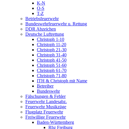
K-N
O-S
T-Z
Betriebsfeuerwehr
Bundeswehrfeuerwehr u. Rettung
DDR Abzeichen
Deutsche Luftrettung
Christoph 1-10
Christoph 11-20
Christoph 21-30
Christoph 31-40
Christoph 41-50
Christoph 51-60
Christoph 61-70
Christoph 71-80
ITH & Christoph mit Name
Betreiber
Bundeswehr
Fälschungen & Fehler
Feuerwehr Landesabz.
Feuerwehr Musikzüge
Flugplatz Feuerwehr
Freiwillige Feuerwehr
Baden-Württemberg
Rbz Freiburg