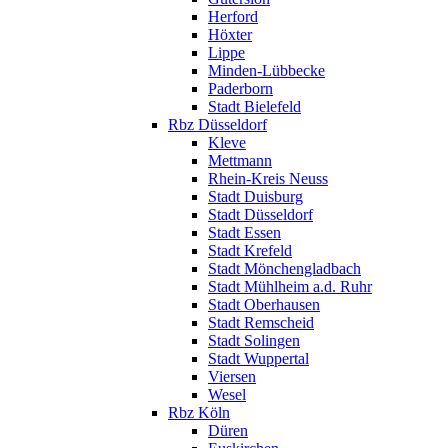
Herford
Höxter
Lippe
Minden-Lübbecke
Paderborn
Stadt Bielefeld
Rbz Düsseldorf
Kleve
Mettmann
Rhein-Kreis Neuss
Stadt Duisburg
Stadt Düsseldorf
Stadt Essen
Stadt Krefeld
Stadt Mönchengladbach
Stadt Mühlheim a.d. Ruhr
Stadt Oberhausen
Stadt Remscheid
Stadt Solingen
Stadt Wuppertal
Viersen
Wesel
Rbz Köln
Düren