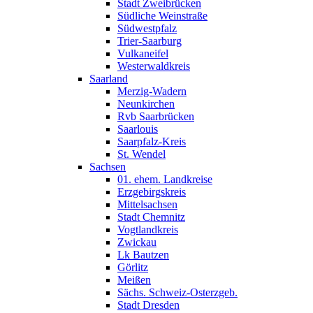
Stadt Zweibrücken
Südliche Weinstraße
Südwestpfalz
Trier-Saarburg
Vulkaneifel
Westerwaldkreis
Saarland
Merzig-Wadern
Neunkirchen
Rvb Saarbrücken
Saarlouis
Saarpfalz-Kreis
St. Wendel
Sachsen
01. ehem. Landkreise
Erzgebirgskreis
Mittelsachsen
Stadt Chemnitz
Vogtlandkreis
Zwickau
Lk Bautzen
Görlitz
Meißen
Sächs. Schweiz-Osterzgeb.
Stadt Dresden