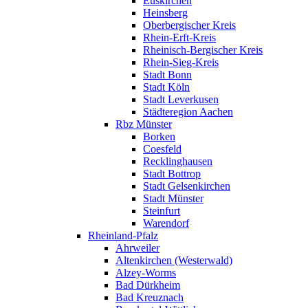
Euskirchen
Heinsberg
Oberbergischer Kreis
Rhein-Erft-Kreis
Rheinisch-Bergischer Kreis
Rhein-Sieg-Kreis
Stadt Bonn
Stadt Köln
Stadt Leverkusen
Städteregion Aachen
Rbz Münster
Borken
Coesfeld
Recklinghausen
Stadt Bottrop
Stadt Gelsenkirchen
Stadt Münster
Steinfurt
Warendorf
Rheinland-Pfalz
Ahrweiler
Altenkirchen (Westerwald)
Alzey-Worms
Bad Dürkheim
Bad Kreuznach