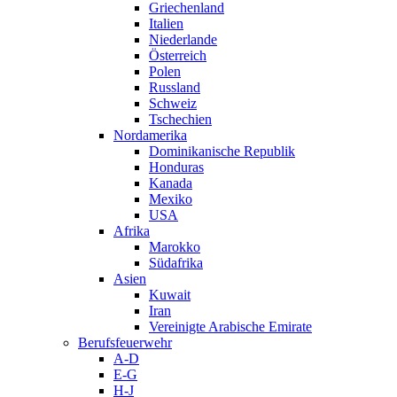
Griechenland
Italien
Niederlande
Österreich
Polen
Russland
Schweiz
Tschechien
Nordamerika
Dominikanische Republik
Honduras
Kanada
Mexiko
USA
Afrika
Marokko
Südafrika
Asien
Kuwait
Iran
Vereinigte Arabische Emirate
Berufsfeuerwehr
A-D
E-G
H-J