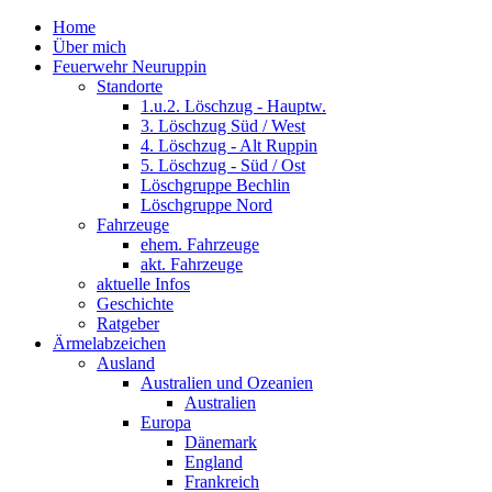
Home
Über mich
Feuerwehr Neuruppin
Standorte
1.u.2. Löschzug - Hauptw.
3. Löschzug Süd / West
4. Löschzug - Alt Ruppin
5. Löschzug - Süd / Ost
Löschgruppe Bechlin
Löschgruppe Nord
Fahrzeuge
ehem. Fahrzeuge
akt. Fahrzeuge
aktuelle Infos
Geschichte
Ratgeber
Ärmelabzeichen
Ausland
Australien und Ozeanien
Australien
Europa
Dänemark
England
Frankreich