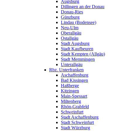
Augsburg
Dillingen an der Donau
Donau-Ries
Günzburg
Lindau (Bodensee)
Neu-Ulm
Oberallgäu
Ostallgäu
Stadt Augsburg
Stadt Kaufbeuren
Stadt Kempten (Allgäu)
Stadt Memmingen
Unterallgäu
Rbz. Unterfranken
Aschaffenburg
Bad Kissingen
Haßberge
Kitzingen
Main-Spessart
Miltenberg
Rhön-Grabfeld
Schweinfurt
Stadt Aschaffenburg
Stadt Schweinfurt
Stadt Würzburg