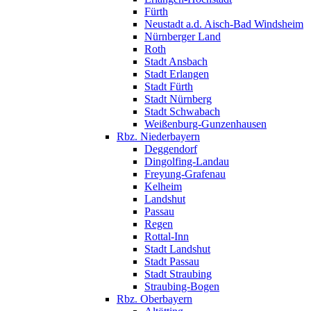
Fürth
Neustadt a.d. Aisch-Bad Windsheim
Nürnberger Land
Roth
Stadt Ansbach
Stadt Erlangen
Stadt Fürth
Stadt Nürnberg
Stadt Schwabach
Weißenburg-Gunzenhausen
Rbz. Niederbayern
Deggendorf
Dingolfing-Landau
Freyung-Grafenau
Kelheim
Landshut
Passau
Regen
Rottal-Inn
Stadt Landshut
Stadt Passau
Stadt Straubing
Straubing-Bogen
Rbz. Oberbayern