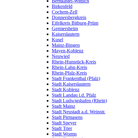
Bernkastel-Wittlich
Birkenfeld
Cochem-Zell
Donnersbergkreis
Eifelkreis Bitburg-Prüm
Germersheim
Kaiserslautern
Kusel
Mainz-Bingen
Mayen-Koblenz
Neuwied
Rhein-Hunsrück-Kreis
Rhein-Lahn-Kreis
Rhein-Pfalz-Kreis
Stadt Frankenthal (Pfalz)
Stadt Kaiserslautern
Stadt Koblenz
Stadt Landau i.d. Pfalz
Stadt Ludwigshafen (Rhein)
Stadt Mainz
Stadt Neustadt a.d. Weinstr.
Stadt Pirmasens
Stadt Speyer
Stadt Trier
Stadt Worms