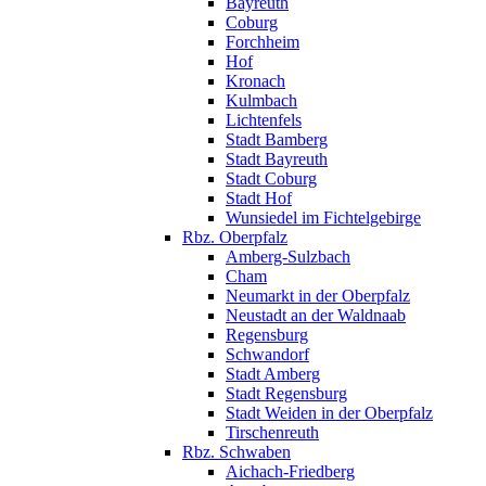
Bayreuth
Coburg
Forchheim
Hof
Kronach
Kulmbach
Lichtenfels
Stadt Bamberg
Stadt Bayreuth
Stadt Coburg
Stadt Hof
Wunsiedel im Fichtelgebirge
Rbz. Oberpfalz
Amberg-Sulzbach
Cham
Neumarkt in der Oberpfalz
Neustadt an der Waldnaab
Regensburg
Schwandorf
Stadt Amberg
Stadt Regensburg
Stadt Weiden in der Oberpfalz
Tirschenreuth
Rbz. Schwaben
Aichach-Friedberg