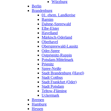
Würzburg
Berlin
Brandenburg
01. ehem. Landkreise
Barnim
Dahme-Spreewald
Elbe-Elster
Havelland
Märkisch-Oderland
Oberhavel
Oberspreewald-Lausitz
Oder-Spree
Ostprignitz-Ruppin
Potsdam-Mittelmark
Prignitz
Spree-Neiße
Stadt Brandenburg (Havel)
Stadt Cottbus
Stadt Frankfurt (Oder)
Stadt Potsdam
Teltow-Fläming
Uckermark
Bremen
Hamburg
Hessen