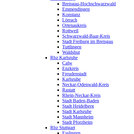
Breisgau-Hochschwarzwald
Emmendingen
Konstanz
Lörrach
Ortenaukreis
Rottweil
Schwarzwald-Baar-Kreis
Stadt Freiburg im Breisgau
Tuttlingen
Waldshut
Rbz Karlsruhe
Calw
Enzkreis
Freudenstadt
Karlsruhe
Neckar-Odenwald-Kreis
Rastatt
Rhein-Neckar-Kreis
Stadt Baden-Baden
Stadt Heidelberg
Stadt Karlsruhe
Stadt Mannheim
Stadt Pforzheim
Rbz Stuttgart
Esslingen