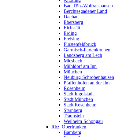
Altötting
Bad Tölz-Wolfratshausen
Berchtesgadener Land
Dachau
Ebersberg
Eichstätt
Erding
Freising
Fürstenfeldbruck
Garmisch-Partenkirchen
Landsberg am Lech
Miesbach
Mühldorf am Inn
München
Neuburg-Schrobenhausen
Pfaffenhofen an der Ilm
Rosenheim
Stadt Ingolstadt
Stadt München
Stadt Rosenheim
Starnberg
Traunstein
Weilheim-Schongau
Rbz. Oberfranken
Bamberg