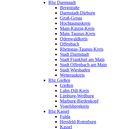
Rbz Darmstadt
Bergstraße
Darmstadt-Dieburg
Groß-Gerau
Hochtaunuskreis
Main-Kinzig-Kreis
Main-Taunus-Kreis
Odenwaldkreis
Offenbach
Rheingau-Taunus-Kreis
Stadt Darmstadt
Stadt Frankfurt am Main
Stadt Offenbach am Main
Stadt Wiesbaden
Wetteraukreis
Rbz Gießen
Gießen
Lahn-Dill-Kreis
Limburg-Weilburg
Marburg-Biedenkopf
Vogelsbergkreis
Rbz Kassel
Fulda
Hersfeld-Rotenburg
Kassel