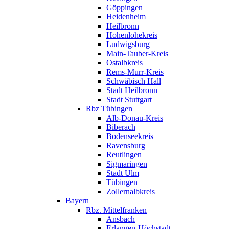
Göppingen
Heidenheim
Heilbronn
Hohenlohekreis
Ludwigsburg
Main-Tauber-Kreis
Ostalbkreis
Rems-Murr-Kreis
Schwäbisch Hall
Stadt Heilbronn
Stadt Stuttgart
Rbz Tübingen
Alb-Donau-Kreis
Biberach
Bodenseekreis
Ravensburg
Reutlingen
Sigmaringen
Stadt Ulm
Tübingen
Zollernalbkreis
Bayern
Rbz. Mittelfranken
Ansbach
Erlangen-Höchstadt