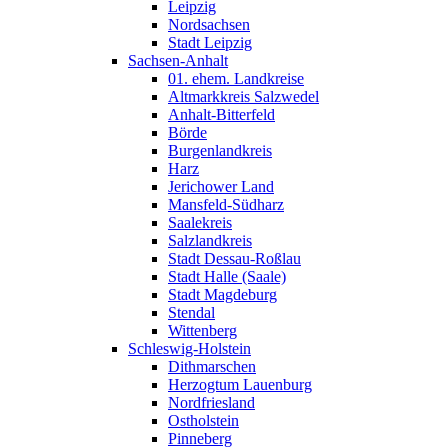
Leipzig
Nordsachsen
Stadt Leipzig
Sachsen-Anhalt
01. ehem. Landkreise
Altmarkkreis Salzwedel
Anhalt-Bitterfeld
Börde
Burgenlandkreis
Harz
Jerichower Land
Mansfeld-Südharz
Saalekreis
Salzlandkreis
Stadt Dessau-Roßlau
Stadt Halle (Saale)
Stadt Magdeburg
Stendal
Wittenberg
Schleswig-Holstein
Dithmarschen
Herzogtum Lauenburg
Nordfriesland
Ostholstein
Pinneberg