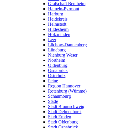
Grafschaft Bentheim
Hameln-Pyrmont
Harburg
Heidekreis
Helmstedt
Hildesheim
Holzminden
Leer
Lüchow-Dannenberg
Lüneburg
Nienburg Weser
Northeim
Oldenburg
Osnabrück
Osterholz
Peine
Region Hannover
Rotenburg (Wümme)
Schaumburg
Stade
Stadt Braunschweig
Stadt Delmenhorst
Stadt Emden
Stadt Oldenburg
Stadt Osnabrück