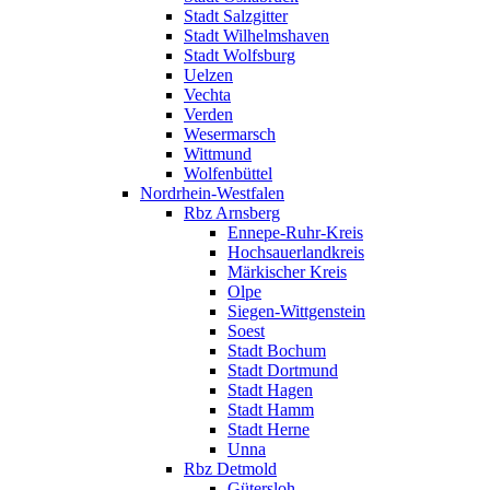
Stadt Salzgitter
Stadt Wilhelmshaven
Stadt Wolfsburg
Uelzen
Vechta
Verden
Wesermarsch
Wittmund
Wolfenbüttel
Nordrhein-Westfalen
Rbz Arnsberg
Ennepe-Ruhr-Kreis
Hochsauerlandkreis
Märkischer Kreis
Olpe
Siegen-Wittgenstein
Soest
Stadt Bochum
Stadt Dortmund
Stadt Hagen
Stadt Hamm
Stadt Herne
Unna
Rbz Detmold
Gütersloh