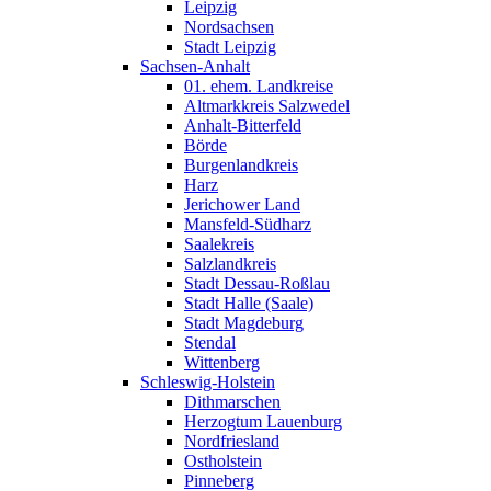
Leipzig
Nordsachsen
Stadt Leipzig
Sachsen-Anhalt
01. ehem. Landkreise
Altmarkkreis Salzwedel
Anhalt-Bitterfeld
Börde
Burgenlandkreis
Harz
Jerichower Land
Mansfeld-Südharz
Saalekreis
Salzlandkreis
Stadt Dessau-Roßlau
Stadt Halle (Saale)
Stadt Magdeburg
Stendal
Wittenberg
Schleswig-Holstein
Dithmarschen
Herzogtum Lauenburg
Nordfriesland
Ostholstein
Pinneberg