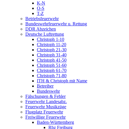
K-N
O-S
T-Z
Betriebsfeuerwehr
Bundeswehrfeuerwehr u. Rettung
DDR Abzeichen
Deutsche Luftrettung
Christoph 1-10
Christoph 11-20
Christoph 21-30
Christoph 31-40
Christoph 41-50
Christoph 51-60
Christoph 61-70
Christoph 71-80
ITH & Christoph mit Name
Betreiber
Bundeswehr
Fälschungen & Fehler
Feuerwehr Landesabz.
Feuerwehr Musikzüge
Flugplatz Feuerwehr
Freiwillige Feuerwehr
Baden-Württemberg
Rbz Freiburg