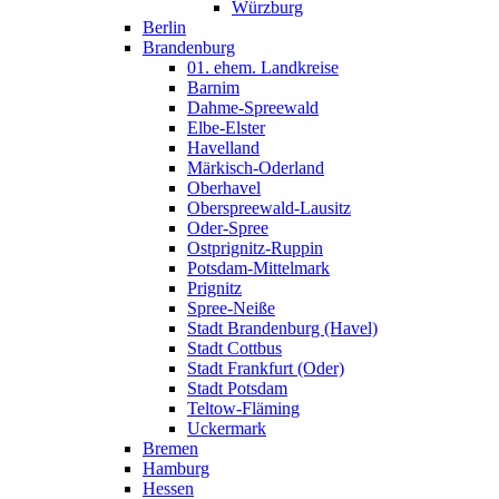
Würzburg
Berlin
Brandenburg
01. ehem. Landkreise
Barnim
Dahme-Spreewald
Elbe-Elster
Havelland
Märkisch-Oderland
Oberhavel
Oberspreewald-Lausitz
Oder-Spree
Ostprignitz-Ruppin
Potsdam-Mittelmark
Prignitz
Spree-Neiße
Stadt Brandenburg (Havel)
Stadt Cottbus
Stadt Frankfurt (Oder)
Stadt Potsdam
Teltow-Fläming
Uckermark
Bremen
Hamburg
Hessen