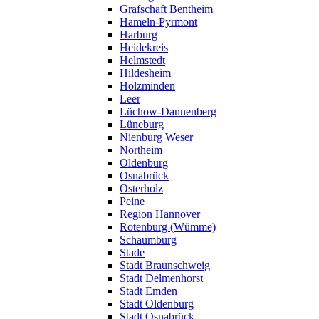
Grafschaft Bentheim
Hameln-Pyrmont
Harburg
Heidekreis
Helmstedt
Hildesheim
Holzminden
Leer
Lüchow-Dannenberg
Lüneburg
Nienburg Weser
Northeim
Oldenburg
Osnabrück
Osterholz
Peine
Region Hannover
Rotenburg (Wümme)
Schaumburg
Stade
Stadt Braunschweig
Stadt Delmenhorst
Stadt Emden
Stadt Oldenburg
Stadt Osnabrück