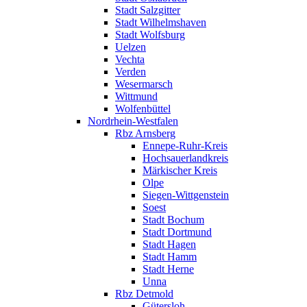
Stadt Salzgitter
Stadt Wilhelmshaven
Stadt Wolfsburg
Uelzen
Vechta
Verden
Wesermarsch
Wittmund
Wolfenbüttel
Nordrhein-Westfalen
Rbz Arnsberg
Ennepe-Ruhr-Kreis
Hochsauerlandkreis
Märkischer Kreis
Olpe
Siegen-Wittgenstein
Soest
Stadt Bochum
Stadt Dortmund
Stadt Hagen
Stadt Hamm
Stadt Herne
Unna
Rbz Detmold
Gütersloh