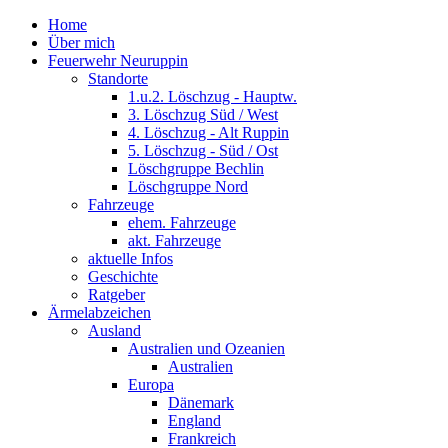
Home
Über mich
Feuerwehr Neuruppin
Standorte
1.u.2. Löschzug - Hauptw.
3. Löschzug Süd / West
4. Löschzug - Alt Ruppin
5. Löschzug - Süd / Ost
Löschgruppe Bechlin
Löschgruppe Nord
Fahrzeuge
ehem. Fahrzeuge
akt. Fahrzeuge
aktuelle Infos
Geschichte
Ratgeber
Ärmelabzeichen
Ausland
Australien und Ozeanien
Australien
Europa
Dänemark
England
Frankreich