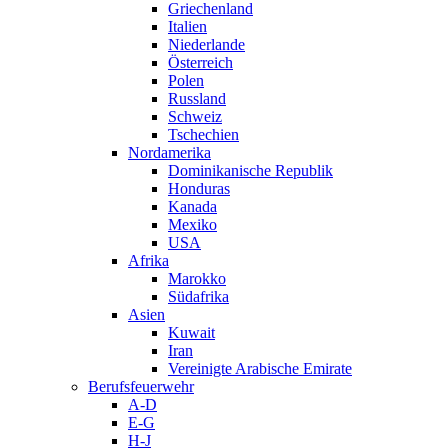
Griechenland
Italien
Niederlande
Österreich
Polen
Russland
Schweiz
Tschechien
Nordamerika
Dominikanische Republik
Honduras
Kanada
Mexiko
USA
Afrika
Marokko
Südafrika
Asien
Kuwait
Iran
Vereinigte Arabische Emirate
Berufsfeuerwehr
A-D
E-G
H-J