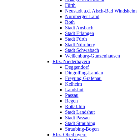
Fürth
Neustadt a.d. Aisch-Bad Windsheim
Nürnberger Land
Roth
Stadt Ansbach
Stadt Erlangen
Stadt Fürth
Stadt Nürnberg
Stadt Schwabach
Weißenburg-Gunzenhausen
Rbz. Niederbayern
Deggendorf
Dingolfing-Landau
Freyung-Grafenau
Kelheim
Landshut
Passau
Regen
Rottal-Inn
Stadt Landshut
Stadt Passau
Stadt Straubing
Straubing-Bogen
Rbz. Oberbayern