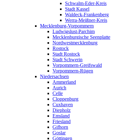
Schwalm-Eder-Kreis
Stadt Kassel
Waldeck-Frankenberg
Werra-Meißner-Kreis
Mecklenburg-Vorpommern
Ludwigslust-Parchim
Mecklenburgische Seenplatte
Nordwestmecklenburg
Rostock
Stadt Rostock
Stadt Schwerin
Vorpommern-Greifswald
Vorpommern-Rügen
Niedersachsen
Ammerland
Aurich
Celle
Cloppenburg
Cuxhaven
Diepholz
Emsland
Friesland
Gifhorn
Goslar
Göttingen