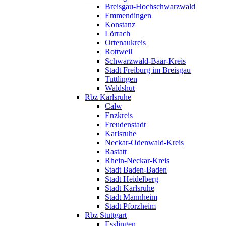
Breisgau-Hochschwarzwald
Emmendingen
Konstanz
Lörrach
Ortenaukreis
Rottweil
Schwarzwald-Baar-Kreis
Stadt Freiburg im Breisgau
Tuttlingen
Waldshut
Rbz Karlsruhe
Calw
Enzkreis
Freudenstadt
Karlsruhe
Neckar-Odenwald-Kreis
Rastatt
Rhein-Neckar-Kreis
Stadt Baden-Baden
Stadt Heidelberg
Stadt Karlsruhe
Stadt Mannheim
Stadt Pforzheim
Rbz Stuttgart
Esslingen