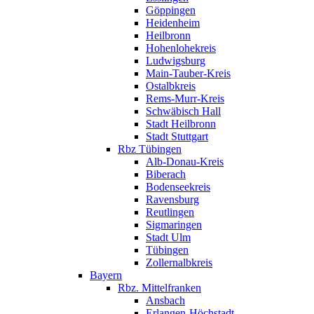
Göppingen
Heidenheim
Heilbronn
Hohenlohekreis
Ludwigsburg
Main-Tauber-Kreis
Ostalbkreis
Rems-Murr-Kreis
Schwäbisch Hall
Stadt Heilbronn
Stadt Stuttgart
Rbz Tübingen
Alb-Donau-Kreis
Biberach
Bodenseekreis
Ravensburg
Reutlingen
Sigmaringen
Stadt Ulm
Tübingen
Zollernalbkreis
Bayern
Rbz. Mittelfranken
Ansbach
Erlangen-Höchstadt