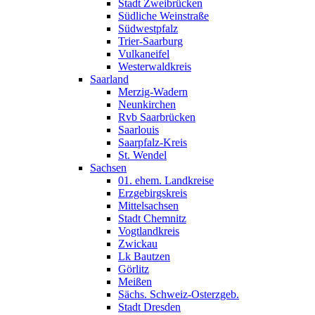
Stadt Zweibrücken
Südliche Weinstraße
Südwestpfalz
Trier-Saarburg
Vulkaneifel
Westerwaldkreis
Saarland
Merzig-Wadern
Neunkirchen
Rvb Saarbrücken
Saarlouis
Saarpfalz-Kreis
St. Wendel
Sachsen
01. ehem. Landkreise
Erzgebirgskreis
Mittelsachsen
Stadt Chemnitz
Vogtlandkreis
Zwickau
Lk Bautzen
Görlitz
Meißen
Sächs. Schweiz-Osterzgeb.
Stadt Dresden