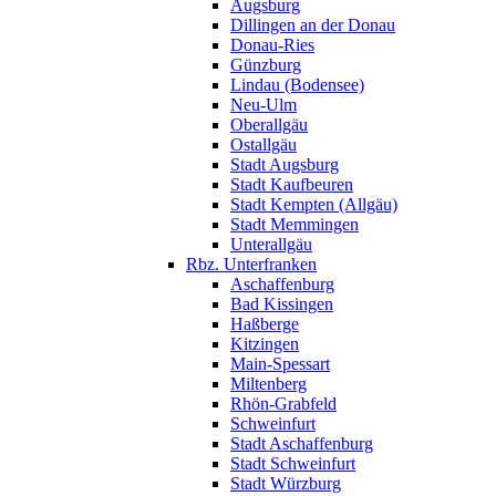
Augsburg
Dillingen an der Donau
Donau-Ries
Günzburg
Lindau (Bodensee)
Neu-Ulm
Oberallgäu
Ostallgäu
Stadt Augsburg
Stadt Kaufbeuren
Stadt Kempten (Allgäu)
Stadt Memmingen
Unterallgäu
Rbz. Unterfranken
Aschaffenburg
Bad Kissingen
Haßberge
Kitzingen
Main-Spessart
Miltenberg
Rhön-Grabfeld
Schweinfurt
Stadt Aschaffenburg
Stadt Schweinfurt
Stadt Würzburg