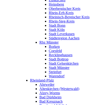
Euskirchen
Heinsberg
Oberbergischer Kreis
Rhein-Erft-Kreis
Rheinisch-Bergischer Kreis
Rhein-Sieg-Kreis
Stadt Bonn
Stadt Köln
Stadt Leverkusen
Städteregion Aachen
Rbz Münster
Borken
Coesfeld
Recklinghausen
Stadt Bottrop
Stadt Gelsenkirchen
Stadt Münster
Steinfurt
Warendorf
Rheinland-Pfalz
Ahrweiler
Altenkirchen (Westerwald)
Alzey-Worms
Bad Dürkheim
Bad Kreuznach