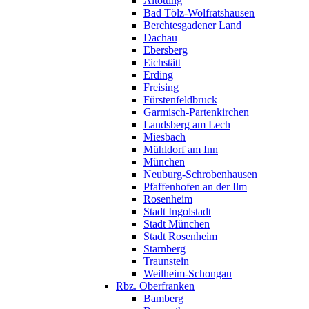
Altötting
Bad Tölz-Wolfratshausen
Berchtesgadener Land
Dachau
Ebersberg
Eichstätt
Erding
Freising
Fürstenfeldbruck
Garmisch-Partenkirchen
Landsberg am Lech
Miesbach
Mühldorf am Inn
München
Neuburg-Schrobenhausen
Pfaffenhofen an der Ilm
Rosenheim
Stadt Ingolstadt
Stadt München
Stadt Rosenheim
Starnberg
Traunstein
Weilheim-Schongau
Rbz. Oberfranken
Bamberg