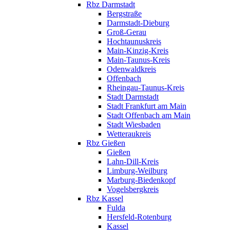
Rbz Darmstadt
Bergstraße
Darmstadt-Dieburg
Groß-Gerau
Hochtaunuskreis
Main-Kinzig-Kreis
Main-Taunus-Kreis
Odenwaldkreis
Offenbach
Rheingau-Taunus-Kreis
Stadt Darmstadt
Stadt Frankfurt am Main
Stadt Offenbach am Main
Stadt Wiesbaden
Wetteraukreis
Rbz Gießen
Gießen
Lahn-Dill-Kreis
Limburg-Weilburg
Marburg-Biedenkopf
Vogelsbergkreis
Rbz Kassel
Fulda
Hersfeld-Rotenburg
Kassel