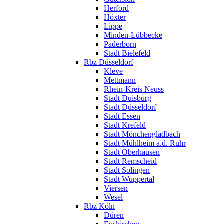
Herford
Höxter
Lippe
Minden-Lübbecke
Paderborn
Stadt Bielefeld
Rbz Düsseldorf
Kleve
Mettmann
Rhein-Kreis Neuss
Stadt Duisburg
Stadt Düsseldorf
Stadt Essen
Stadt Krefeld
Stadt Mönchengladbach
Stadt Mühlheim a.d. Ruhr
Stadt Oberhausen
Stadt Remscheid
Stadt Solingen
Stadt Wuppertal
Viersen
Wesel
Rbz Köln
Düren