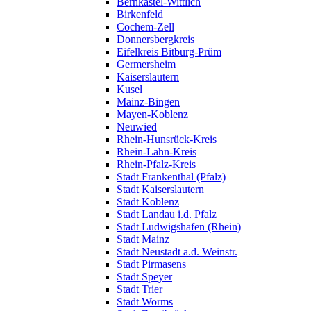
Bernkastel-Wittlich
Birkenfeld
Cochem-Zell
Donnersbergkreis
Eifelkreis Bitburg-Prüm
Germersheim
Kaiserslautern
Kusel
Mainz-Bingen
Mayen-Koblenz
Neuwied
Rhein-Hunsrück-Kreis
Rhein-Lahn-Kreis
Rhein-Pfalz-Kreis
Stadt Frankenthal (Pfalz)
Stadt Kaiserslautern
Stadt Koblenz
Stadt Landau i.d. Pfalz
Stadt Ludwigshafen (Rhein)
Stadt Mainz
Stadt Neustadt a.d. Weinstr.
Stadt Pirmasens
Stadt Speyer
Stadt Trier
Stadt Worms