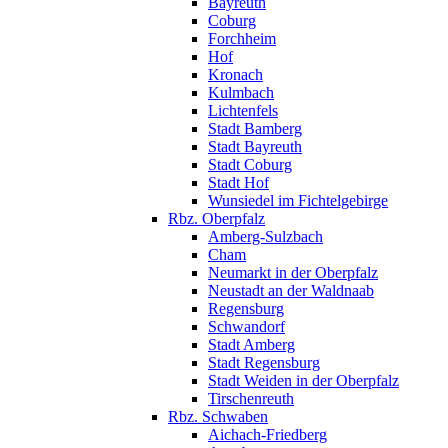
Bayreuth
Coburg
Forchheim
Hof
Kronach
Kulmbach
Lichtenfels
Stadt Bamberg
Stadt Bayreuth
Stadt Coburg
Stadt Hof
Wunsiedel im Fichtelgebirge
Rbz. Oberpfalz
Amberg-Sulzbach
Cham
Neumarkt in der Oberpfalz
Neustadt an der Waldnaab
Regensburg
Schwandorf
Stadt Amberg
Stadt Regensburg
Stadt Weiden in der Oberpfalz
Tirschenreuth
Rbz. Schwaben
Aichach-Friedberg