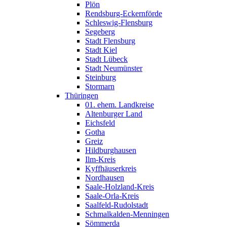
Plön
Rendsburg-Eckernförde
Schleswig-Flensburg
Segeberg
Stadt Flensburg
Stadt Kiel
Stadt Lübeck
Stadt Neumünster
Steinburg
Stormarn
Thüringen
01. ehem. Landkreise
Altenburger Land
Eichsfeld
Gotha
Greiz
Hildburghausen
Ilm-Kreis
Kyffhäuserkreis
Nordhausen
Saale-Holzland-Kreis
Saale-Orla-Kreis
Saalfeld-Rudolstadt
Schmalkalden-Menningen
Sömmerda