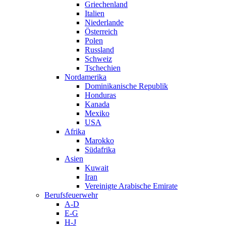
Griechenland
Italien
Niederlande
Österreich
Polen
Russland
Schweiz
Tschechien
Nordamerika
Dominikanische Republik
Honduras
Kanada
Mexiko
USA
Afrika
Marokko
Südafrika
Asien
Kuwait
Iran
Vereinigte Arabische Emirate
Berufsfeuerwehr
A-D
E-G
H-J