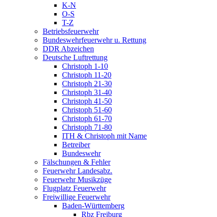
K-N
O-S
T-Z
Betriebsfeuerwehr
Bundeswehrfeuerwehr u. Rettung
DDR Abzeichen
Deutsche Luftrettung
Christoph 1-10
Christoph 11-20
Christoph 21-30
Christoph 31-40
Christoph 41-50
Christoph 51-60
Christoph 61-70
Christoph 71-80
ITH & Christoph mit Name
Betreiber
Bundeswehr
Fälschungen & Fehler
Feuerwehr Landesabz.
Feuerwehr Musikzüge
Flugplatz Feuerwehr
Freiwillige Feuerwehr
Baden-Württemberg
Rbz Freiburg