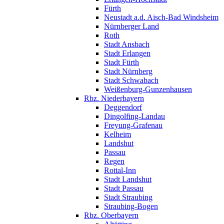
Fürth
Neustadt a.d. Aisch-Bad Windsheim
Nürnberger Land
Roth
Stadt Ansbach
Stadt Erlangen
Stadt Fürth
Stadt Nürnberg
Stadt Schwabach
Weißenburg-Gunzenhausen
Rbz. Niederbayern
Deggendorf
Dingolfing-Landau
Freyung-Grafenau
Kelheim
Landshut
Passau
Regen
Rottal-Inn
Stadt Landshut
Stadt Passau
Stadt Straubing
Straubing-Bogen
Rbz. Oberbayern