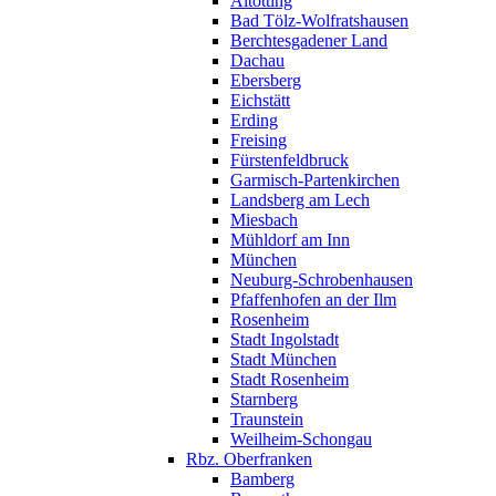
Altötting
Bad Tölz-Wolfratshausen
Berchtesgadener Land
Dachau
Ebersberg
Eichstätt
Erding
Freising
Fürstenfeldbruck
Garmisch-Partenkirchen
Landsberg am Lech
Miesbach
Mühldorf am Inn
München
Neuburg-Schrobenhausen
Pfaffenhofen an der Ilm
Rosenheim
Stadt Ingolstadt
Stadt München
Stadt Rosenheim
Starnberg
Traunstein
Weilheim-Schongau
Rbz. Oberfranken
Bamberg