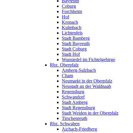
Bayreuth
Coburg
Forchheim
Hof
Kronach
Kulmbach
Lichtenfels
Stadt Bamberg
Stadt Bayreuth
Stadt Coburg
Stadt Hof
Wunsiedel im Fichtelgebirge
Rbz. Oberpfalz
Amberg-Sulzbach
Cham
Neumarkt in der Oberpfalz
Neustadt an der Waldnaab
Regensburg
Schwandorf
Stadt Amberg
Stadt Regensburg
Stadt Weiden in der Oberpfalz
Tirschenreuth
Rbz. Schwaben
Aichach-Friedberg