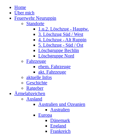
Home
Über mich
Feuerwehr Neuruppin
Standorte
1.u.2. Löschzug - Hauptw.
3. Löschzug Süd / West
4. Löschzug - Alt Ruppin
5. Löschzug - Süd / Ost
Löschgruppe Bechlin
Löschgruppe Nord
Fahrzeuge
ehem. Fahrzeuge
akt. Fahrzeuge
aktuelle Infos
Geschichte
Ratgeber
Ärmelabzeichen
Ausland
Australien und Ozeanien
Australien
Europa
Dänemark
England
Frankreich