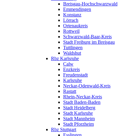
Breisgau-Hochschwarzwald
Emmendingen
Konstanz
Lörrach
Ortenaukreis
Rottweil
Schwarzwald-Baar-Kreis
Stadt Freiburg im Breisgau
Tuttlingen
Waldshut
Rbz Karlsruhe
Calw
Enzkreis
Freudenstadt
Karlsruhe
Neckar-Odenwald-Kreis
Rastatt
Rhein-Neckar-Kreis
Stadt Baden-Baden
Stadt Heidelberg
Stadt Karlsruhe
Stadt Mannheim
Stadt Pforzheim
Rbz Stuttgart
Esslingen