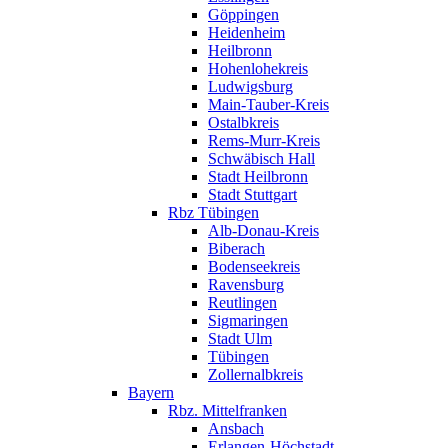
Göppingen
Heidenheim
Heilbronn
Hohenlohekreis
Ludwigsburg
Main-Tauber-Kreis
Ostalbkreis
Rems-Murr-Kreis
Schwäbisch Hall
Stadt Heilbronn
Stadt Stuttgart
Rbz Tübingen
Alb-Donau-Kreis
Biberach
Bodenseekreis
Ravensburg
Reutlingen
Sigmaringen
Stadt Ulm
Tübingen
Zollernalbkreis
Bayern
Rbz. Mittelfranken
Ansbach
Erlangen-Höchstadt