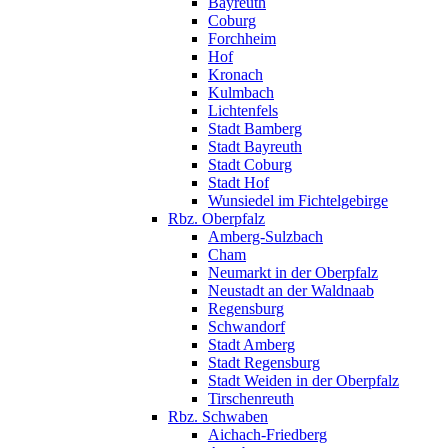
Bayreuth
Coburg
Forchheim
Hof
Kronach
Kulmbach
Lichtenfels
Stadt Bamberg
Stadt Bayreuth
Stadt Coburg
Stadt Hof
Wunsiedel im Fichtelgebirge
Rbz. Oberpfalz
Amberg-Sulzbach
Cham
Neumarkt in der Oberpfalz
Neustadt an der Waldnaab
Regensburg
Schwandorf
Stadt Amberg
Stadt Regensburg
Stadt Weiden in der Oberpfalz
Tirschenreuth
Rbz. Schwaben
Aichach-Friedberg