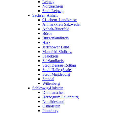
Leipzig
Nordsachsen
Stadt Leipzig
Sachsen-Anhalt
01. ehem. Landkreise
Altmarkkreis Salzwedel
Anhalt-Bitterfeld
Börde
Burgenlandkreis
Harz
Jerichower Land
Mansfeld-Südharz
Saalekreis
Salzlandkreis
Stadt Dessau-Roßlau
Stadt Halle (Saale)
Stadt Magdeburg
Stendal
Wittenberg
Schleswig-Holstein
Dithmarschen
Herzogtum Lauenburg
Nordfriesland
Ostholstein
Pinneberg