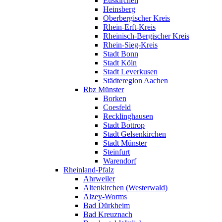
Euskirchen
Heinsberg
Oberbergischer Kreis
Rhein-Erft-Kreis
Rheinisch-Bergischer Kreis
Rhein-Sieg-Kreis
Stadt Bonn
Stadt Köln
Stadt Leverkusen
Städteregion Aachen
Rbz Münster
Borken
Coesfeld
Recklinghausen
Stadt Bottrop
Stadt Gelsenkirchen
Stadt Münster
Steinfurt
Warendorf
Rheinland-Pfalz
Ahrweiler
Altenkirchen (Westerwald)
Alzey-Worms
Bad Dürkheim
Bad Kreuznach