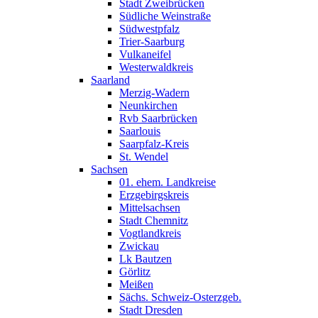
Stadt Zweibrücken
Südliche Weinstraße
Südwestpfalz
Trier-Saarburg
Vulkaneifel
Westerwaldkreis
Saarland
Merzig-Wadern
Neunkirchen
Rvb Saarbrücken
Saarlouis
Saarpfalz-Kreis
St. Wendel
Sachsen
01. ehem. Landkreise
Erzgebirgskreis
Mittelsachsen
Stadt Chemnitz
Vogtlandkreis
Zwickau
Lk Bautzen
Görlitz
Meißen
Sächs. Schweiz-Osterzgeb.
Stadt Dresden