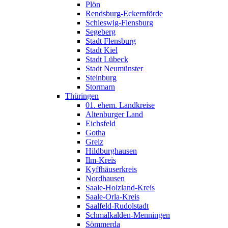
Plön
Rendsburg-Eckernförde
Schleswig-Flensburg
Segeberg
Stadt Flensburg
Stadt Kiel
Stadt Lübeck
Stadt Neumünster
Steinburg
Stormarn
Thüringen
01. ehem. Landkreise
Altenburger Land
Eichsfeld
Gotha
Greiz
Hildburghausen
Ilm-Kreis
Kyffhäuserkreis
Nordhausen
Saale-Holzland-Kreis
Saale-Orla-Kreis
Saalfeld-Rudolstadt
Schmalkalden-Menningen
Sömmerda