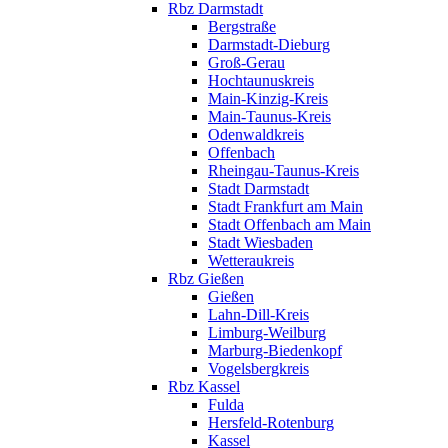
Rbz Darmstadt
Bergstraße
Darmstadt-Dieburg
Groß-Gerau
Hochtaunuskreis
Main-Kinzig-Kreis
Main-Taunus-Kreis
Odenwaldkreis
Offenbach
Rheingau-Taunus-Kreis
Stadt Darmstadt
Stadt Frankfurt am Main
Stadt Offenbach am Main
Stadt Wiesbaden
Wetteraukreis
Rbz Gießen
Gießen
Lahn-Dill-Kreis
Limburg-Weilburg
Marburg-Biedenkopf
Vogelsbergkreis
Rbz Kassel
Fulda
Hersfeld-Rotenburg
Kassel