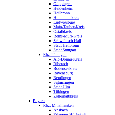
Göppingen
Heidenheim
Heilbronn
Hohenlohekreis
Ludwigsburg
Main-Tauber-Kreis
Ostalbkreis
Rems-Murr-Kreis
Schwäbisch Hall
Stadt Heilbronn
Stadt Stuttgart
Rbz Tübingen
Alb-Donau-Kreis
Biberach
Bodenseekreis
Ravensburg
Reutlingen
Sigmaringen
Stadt Ulm
Tübingen
Zollernalbkreis
Bayern
Rbz. Mittelfranken
Ansbach
Erlangen-Höchstadt