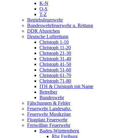
K-N
O-S
T-Z
Betriebsfeuerwehr
Bundeswehrfeuerwehr u. Rettung
DDR Abzeichen
Deutsche Luftrettung
Christoph 1-10
Christoph 11-20
Christoph 21-30
Christoph 31-40
Christoph 41-50
Christoph 51-60
Christoph 61-70
Christoph 71-80
ITH & Christoph mit Name
Betreiber
Bundeswehr
Fälschungen & Fehler
Feuerwehr Landesabz.
Feuerwehr Musikzüge
Flugplatz Feuerwehr
Freiwillige Feuerwehr
Baden-Württemberg
Rbz Freiburg