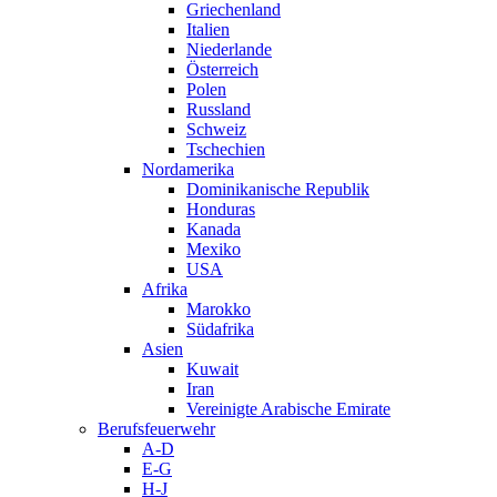
Griechenland
Italien
Niederlande
Österreich
Polen
Russland
Schweiz
Tschechien
Nordamerika
Dominikanische Republik
Honduras
Kanada
Mexiko
USA
Afrika
Marokko
Südafrika
Asien
Kuwait
Iran
Vereinigte Arabische Emirate
Berufsfeuerwehr
A-D
E-G
H-J