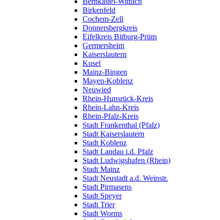
Bernkastel-Wittlich
Birkenfeld
Cochem-Zell
Donnersbergkreis
Eifelkreis Bitburg-Prüm
Germersheim
Kaiserslautern
Kusel
Mainz-Bingen
Mayen-Koblenz
Neuwied
Rhein-Hunsrück-Kreis
Rhein-Lahn-Kreis
Rhein-Pfalz-Kreis
Stadt Frankenthal (Pfalz)
Stadt Kaiserslautern
Stadt Koblenz
Stadt Landau i.d. Pfalz
Stadt Ludwigshafen (Rhein)
Stadt Mainz
Stadt Neustadt a.d. Weinstr.
Stadt Pirmasens
Stadt Speyer
Stadt Trier
Stadt Worms