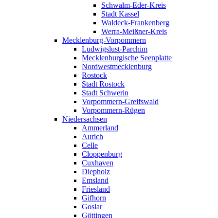
Schwalm-Eder-Kreis
Stadt Kassel
Waldeck-Frankenberg
Werra-Meißner-Kreis
Mecklenburg-Vorpommern
Ludwigslust-Parchim
Mecklenburgische Seenplatte
Nordwestmecklenburg
Rostock
Stadt Rostock
Stadt Schwerin
Vorpommern-Greifswald
Vorpommern-Rügen
Niedersachsen
Ammerland
Aurich
Celle
Cloppenburg
Cuxhaven
Diepholz
Emsland
Friesland
Gifhorn
Goslar
Göttingen