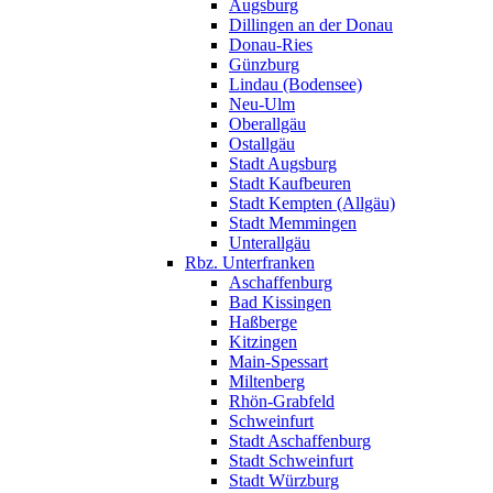
Augsburg
Dillingen an der Donau
Donau-Ries
Günzburg
Lindau (Bodensee)
Neu-Ulm
Oberallgäu
Ostallgäu
Stadt Augsburg
Stadt Kaufbeuren
Stadt Kempten (Allgäu)
Stadt Memmingen
Unterallgäu
Rbz. Unterfranken
Aschaffenburg
Bad Kissingen
Haßberge
Kitzingen
Main-Spessart
Miltenberg
Rhön-Grabfeld
Schweinfurt
Stadt Aschaffenburg
Stadt Schweinfurt
Stadt Würzburg