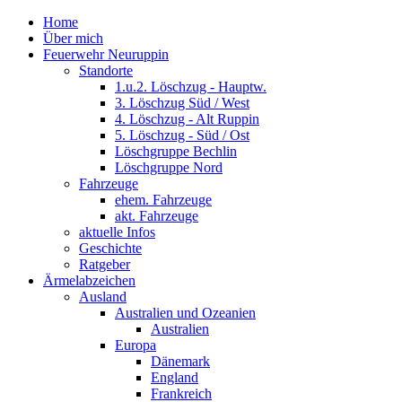
Home
Über mich
Feuerwehr Neuruppin
Standorte
1.u.2. Löschzug - Hauptw.
3. Löschzug Süd / West
4. Löschzug - Alt Ruppin
5. Löschzug - Süd / Ost
Löschgruppe Bechlin
Löschgruppe Nord
Fahrzeuge
ehem. Fahrzeuge
akt. Fahrzeuge
aktuelle Infos
Geschichte
Ratgeber
Ärmelabzeichen
Ausland
Australien und Ozeanien
Australien
Europa
Dänemark
England
Frankreich