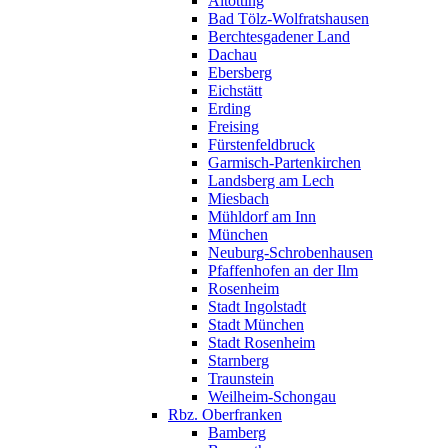
Altötting
Bad Tölz-Wolfratshausen
Berchtesgadener Land
Dachau
Ebersberg
Eichstätt
Erding
Freising
Fürstenfeldbruck
Garmisch-Partenkirchen
Landsberg am Lech
Miesbach
Mühldorf am Inn
München
Neuburg-Schrobenhausen
Pfaffenhofen an der Ilm
Rosenheim
Stadt Ingolstadt
Stadt München
Stadt Rosenheim
Starnberg
Traunstein
Weilheim-Schongau
Rbz. Oberfranken
Bamberg