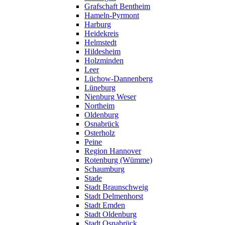
Grafschaft Bentheim
Hameln-Pyrmont
Harburg
Heidekreis
Helmstedt
Hildesheim
Holzminden
Leer
Lüchow-Dannenberg
Lüneburg
Nienburg Weser
Northeim
Oldenburg
Osnabrück
Osterholz
Peine
Region Hannover
Rotenburg (Wümme)
Schaumburg
Stade
Stadt Braunschweig
Stadt Delmenhorst
Stadt Emden
Stadt Oldenburg
Stadt Osnabrück