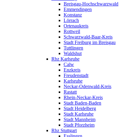
Breisgau-Hochschwarzwald
Emmendingen
Konstanz
Lörrach
Ortenaukreis
Rottweil
Schwarzwald-Baar-Kreis
Stadt Freiburg im Breisgau
Tuttlingen
Waldshut
Rbz Karlsruhe
Calw
Enzkreis
Freudenstadt
Karlsruhe
Neckar-Odenwald-Kreis
Rastatt
Rhein-Neckar-Kreis
Stadt Baden-Baden
Stadt Heidelberg
Stadt Karlsruhe
Stadt Mannheim
Stadt Pforzheim
Rbz Stuttgart
Esslingen