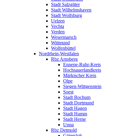
Stadt Salzgitter
Stadt Wilhelmshaven
Stadt Wolfsburg
Uelzen
Vechta
Verden
Wesermarsch
Wittmund
Wolfenbüttel
Nordrhein-Westfalen
Rbz Arnsberg
Ennepe-Ruhr-Kreis
Hochsauerlandkreis
Märkischer Kreis
Olpe
Siegen-Wittgenstein
Soest
Stadt Bochum
Stadt Dortmund
Stadt Hagen
Stadt Hamm
Stadt Herne
Unna
Rbz Detmold
Gütersloh