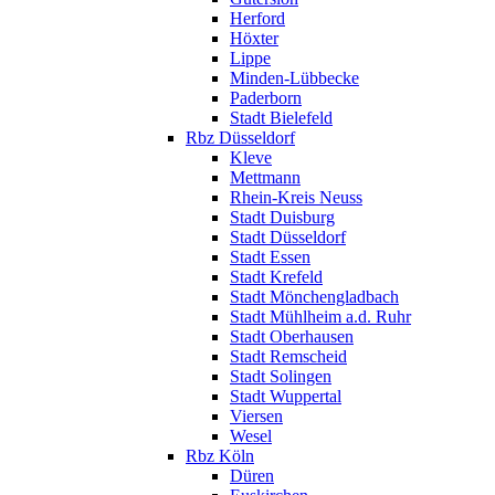
Herford
Höxter
Lippe
Minden-Lübbecke
Paderborn
Stadt Bielefeld
Rbz Düsseldorf
Kleve
Mettmann
Rhein-Kreis Neuss
Stadt Duisburg
Stadt Düsseldorf
Stadt Essen
Stadt Krefeld
Stadt Mönchengladbach
Stadt Mühlheim a.d. Ruhr
Stadt Oberhausen
Stadt Remscheid
Stadt Solingen
Stadt Wuppertal
Viersen
Wesel
Rbz Köln
Düren