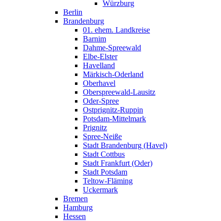
Würzburg
Berlin
Brandenburg
01. ehem. Landkreise
Barnim
Dahme-Spreewald
Elbe-Elster
Havelland
Märkisch-Oderland
Oberhavel
Oberspreewald-Lausitz
Oder-Spree
Ostprignitz-Ruppin
Potsdam-Mittelmark
Prignitz
Spree-Neiße
Stadt Brandenburg (Havel)
Stadt Cottbus
Stadt Frankfurt (Oder)
Stadt Potsdam
Teltow-Fläming
Uckermark
Bremen
Hamburg
Hessen