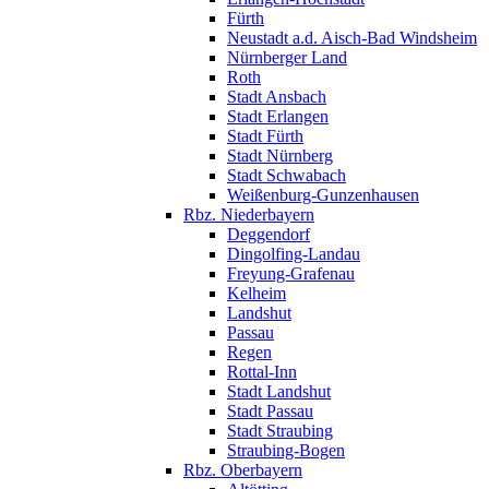
Fürth
Neustadt a.d. Aisch-Bad Windsheim
Nürnberger Land
Roth
Stadt Ansbach
Stadt Erlangen
Stadt Fürth
Stadt Nürnberg
Stadt Schwabach
Weißenburg-Gunzenhausen
Rbz. Niederbayern
Deggendorf
Dingolfing-Landau
Freyung-Grafenau
Kelheim
Landshut
Passau
Regen
Rottal-Inn
Stadt Landshut
Stadt Passau
Stadt Straubing
Straubing-Bogen
Rbz. Oberbayern