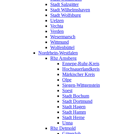
Stadt Salzgitter
Stadt Wilhelmshaven
Stadt Wolfsburg
Uelzen
Vechta
Verden
Wesermarsch
Wittmund
Wolfenbüttel
Nordrhein-Westfalen
Rbz Arnsberg
Ennepe-Ruhr-Kreis
Hochsauerlandkreis
Märkischer Kreis
Olpe
Siegen-Wittgenstein
Soest
Stadt Bochum
Stadt Dortmund
Stadt Hagen
Stadt Hamm
Stadt Herne
Unna
Rbz Detmold
Gütersloh