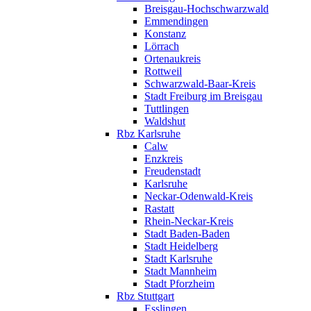
Breisgau-Hochschwarzwald
Emmendingen
Konstanz
Lörrach
Ortenaukreis
Rottweil
Schwarzwald-Baar-Kreis
Stadt Freiburg im Breisgau
Tuttlingen
Waldshut
Rbz Karlsruhe
Calw
Enzkreis
Freudenstadt
Karlsruhe
Neckar-Odenwald-Kreis
Rastatt
Rhein-Neckar-Kreis
Stadt Baden-Baden
Stadt Heidelberg
Stadt Karlsruhe
Stadt Mannheim
Stadt Pforzheim
Rbz Stuttgart
Esslingen