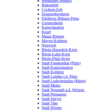
Bernkastel-Wittlich
Birkenfeld
Cochem-Zell
Donnersbergkreis
Eifelkreis Bitburg-Prüm
Germersheim
Kaiserslautern
Kusel
Mainz-Bingen
Mayen-Koblenz
Neuwied
Rhein-Hunsrück-Kreis
Rhein-Lahn-Kreis
Rhein-Pfalz-Kreis
Stadt Frankenthal (Pfalz)
Stadt Kaiserslautern
Stadt Koblenz
Stadt Landau i.d. Pfalz
Stadt Ludwigshafen (Rhein)
Stadt Mainz
Stadt Neustadt a.d. Weinstr.
Stadt Pirmasens
Stadt Speyer
Stadt Trier
Stadt Worms