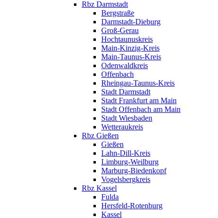
Rbz Darmstadt
Bergstraße
Darmstadt-Dieburg
Groß-Gerau
Hochtaunuskreis
Main-Kinzig-Kreis
Main-Taunus-Kreis
Odenwaldkreis
Offenbach
Rheingau-Taunus-Kreis
Stadt Darmstadt
Stadt Frankfurt am Main
Stadt Offenbach am Main
Stadt Wiesbaden
Wetteraukreis
Rbz Gießen
Gießen
Lahn-Dill-Kreis
Limburg-Weilburg
Marburg-Biedenkopf
Vogelsbergkreis
Rbz Kassel
Fulda
Hersfeld-Rotenburg
Kassel