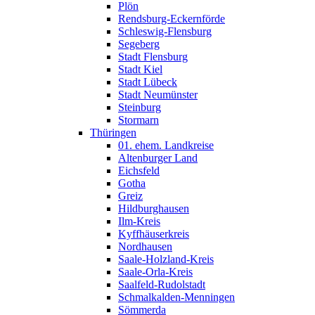
Plön
Rendsburg-Eckernförde
Schleswig-Flensburg
Segeberg
Stadt Flensburg
Stadt Kiel
Stadt Lübeck
Stadt Neumünster
Steinburg
Stormarn
Thüringen
01. ehem. Landkreise
Altenburger Land
Eichsfeld
Gotha
Greiz
Hildburghausen
Ilm-Kreis
Kyffhäuserkreis
Nordhausen
Saale-Holzland-Kreis
Saale-Orla-Kreis
Saalfeld-Rudolstadt
Schmalkalden-Menningen
Sömmerda