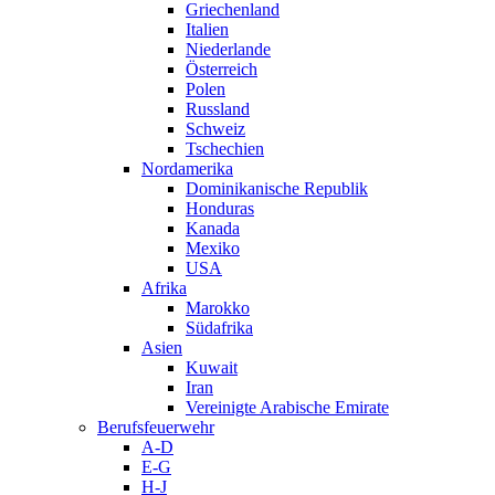
Griechenland
Italien
Niederlande
Österreich
Polen
Russland
Schweiz
Tschechien
Nordamerika
Dominikanische Republik
Honduras
Kanada
Mexiko
USA
Afrika
Marokko
Südafrika
Asien
Kuwait
Iran
Vereinigte Arabische Emirate
Berufsfeuerwehr
A-D
E-G
H-J