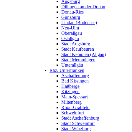
Augsburg
Dillingen an der Donau
Donau-Ries
Günzburg
Lindau (Bodensee)
Neu-Ulm
Oberallgäu
Ostallgäu
Stadt Augsburg
Stadt Kaufbeuren
Stadt Kempten (Allgäu)
Stadt Memmingen
Unterallgäu
Rbz. Unterfranken
Aschaffenburg
Bad Kissingen
Haßberge
Kitzingen
Main-Spessart
Miltenberg
Rhön-Grabfeld
Schweinfurt
Stadt Aschaffenburg
Stadt Schweinfurt
Stadt Würzburg