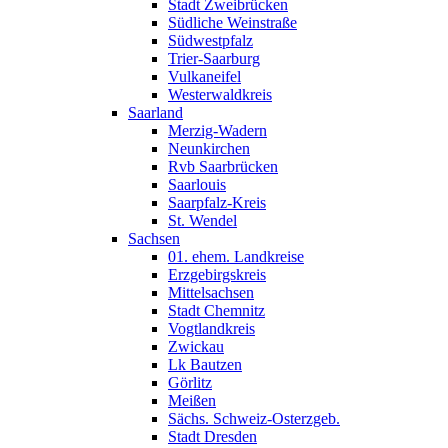
Stadt Zweibrücken
Südliche Weinstraße
Südwestpfalz
Trier-Saarburg
Vulkaneifel
Westerwaldkreis
Saarland
Merzig-Wadern
Neunkirchen
Rvb Saarbrücken
Saarlouis
Saarpfalz-Kreis
St. Wendel
Sachsen
01. ehem. Landkreise
Erzgebirgskreis
Mittelsachsen
Stadt Chemnitz
Vogtlandkreis
Zwickau
Lk Bautzen
Görlitz
Meißen
Sächs. Schweiz-Osterzgeb.
Stadt Dresden