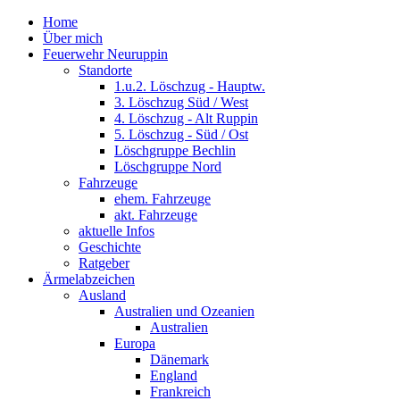
Home
Über mich
Feuerwehr Neuruppin
Standorte
1.u.2. Löschzug - Hauptw.
3. Löschzug Süd / West
4. Löschzug - Alt Ruppin
5. Löschzug - Süd / Ost
Löschgruppe Bechlin
Löschgruppe Nord
Fahrzeuge
ehem. Fahrzeuge
akt. Fahrzeuge
aktuelle Infos
Geschichte
Ratgeber
Ärmelabzeichen
Ausland
Australien und Ozeanien
Australien
Europa
Dänemark
England
Frankreich