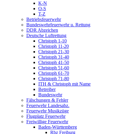
K-N
O-S
T-Z
Betriebsfeuerwehr
Bundeswehrfeuerwehr u. Rettung
DDR Abzeichen
Deutsche Luftrettung
Christoph 1-10
Christoph 11-20
Christoph 21-30
Christoph 31-40
Christoph 41-50
Christoph 51-60
Christoph 61-70
Christoph 71-80
ITH & Christoph mit Name
Betreiber
Bundeswehr
Fälschungen & Fehler
Feuerwehr Landesabz.
Feuerwehr Musikzüge
Flugplatz Feuerwehr
Freiwillige Feuerwehr
Baden-Württemberg
Rbz Freiburg