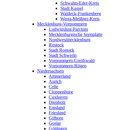
Schwalm-Eder-Kreis
Stadt Kassel
Waldeck-Frankenberg
Werra-Meißner-Kreis
Mecklenburg-Vorpommern
Ludwigslust-Parchim
Mecklenburgische Seenplatte
Nordwestmecklenburg
Rostock
Stadt Rostock
Stadt Schwerin
Vorpommern-Greifswald
Vorpommern-Rügen
Niedersachsen
Ammerland
Aurich
Celle
Cloppenburg
Cuxhaven
Diepholz
Emsland
Friesland
Gifhorn
Goslar
Göttingen