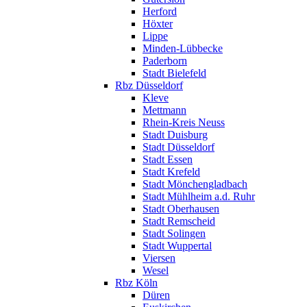
Herford
Höxter
Lippe
Minden-Lübbecke
Paderborn
Stadt Bielefeld
Rbz Düsseldorf
Kleve
Mettmann
Rhein-Kreis Neuss
Stadt Duisburg
Stadt Düsseldorf
Stadt Essen
Stadt Krefeld
Stadt Mönchengladbach
Stadt Mühlheim a.d. Ruhr
Stadt Oberhausen
Stadt Remscheid
Stadt Solingen
Stadt Wuppertal
Viersen
Wesel
Rbz Köln
Düren