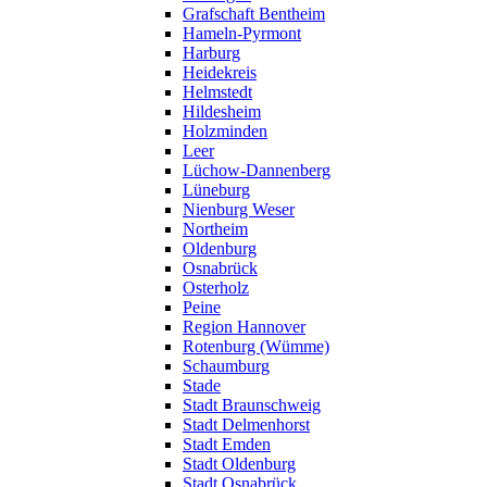
Grafschaft Bentheim
Hameln-Pyrmont
Harburg
Heidekreis
Helmstedt
Hildesheim
Holzminden
Leer
Lüchow-Dannenberg
Lüneburg
Nienburg Weser
Northeim
Oldenburg
Osnabrück
Osterholz
Peine
Region Hannover
Rotenburg (Wümme)
Schaumburg
Stade
Stadt Braunschweig
Stadt Delmenhorst
Stadt Emden
Stadt Oldenburg
Stadt Osnabrück