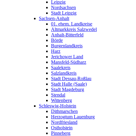
Leipzig
Nordsachsen
Stadt Leipzig
Sachsen-Anhalt
01. ehem. Landkreise
Altmarkkreis Salzwedel
Anhalt-Bitterfeld
Börde
Burgenlandkreis
Harz
Jerichower Land
Mansfeld-Südharz
Saalekreis
Salzlandkreis
Stadt Dessau-Roßlau
Stadt Halle (Saale)
Stadt Magdeburg
Stendal
Wittenberg
Schleswig-Holstein
Dithmarschen
Herzogtum Lauenburg
Nordfriesland
Ostholstein
Pinneberg