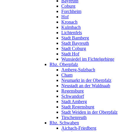
Bayreuth
Coburg
Forchheim
Hof
Kronach
Kulmbach
Lichtenfels
Stadt Bamberg
Stadt Bayreuth
Stadt Coburg
Stadt Hof
Wunsiedel im Fichtelgebirge
Rbz. Oberpfalz
Amberg-Sulzbach
Cham
Neumarkt in der Oberpfalz
Neustadt an der Waldnaab
Regensburg
Schwandorf
Stadt Amberg
Stadt Regensburg
Stadt Weiden in der Oberpfalz
Tirschenreuth
Rbz. Schwaben
Aichach-Friedberg