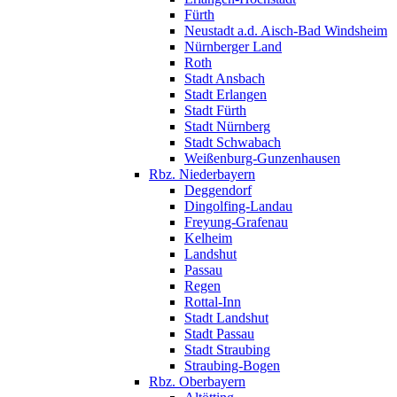
Fürth
Neustadt a.d. Aisch-Bad Windsheim
Nürnberger Land
Roth
Stadt Ansbach
Stadt Erlangen
Stadt Fürth
Stadt Nürnberg
Stadt Schwabach
Weißenburg-Gunzenhausen
Rbz. Niederbayern
Deggendorf
Dingolfing-Landau
Freyung-Grafenau
Kelheim
Landshut
Passau
Regen
Rottal-Inn
Stadt Landshut
Stadt Passau
Stadt Straubing
Straubing-Bogen
Rbz. Oberbayern