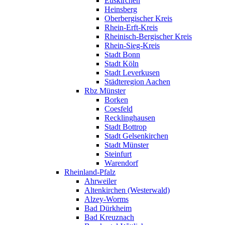
Euskirchen
Heinsberg
Oberbergischer Kreis
Rhein-Erft-Kreis
Rheinisch-Bergischer Kreis
Rhein-Sieg-Kreis
Stadt Bonn
Stadt Köln
Stadt Leverkusen
Städteregion Aachen
Rbz Münster
Borken
Coesfeld
Recklinghausen
Stadt Bottrop
Stadt Gelsenkirchen
Stadt Münster
Steinfurt
Warendorf
Rheinland-Pfalz
Ahrweiler
Altenkirchen (Westerwald)
Alzey-Worms
Bad Dürkheim
Bad Kreuznach