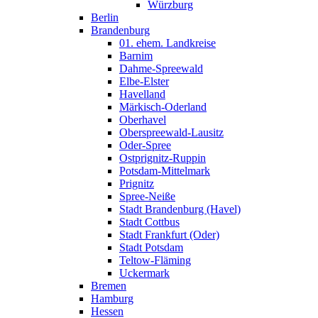
Würzburg
Berlin
Brandenburg
01. ehem. Landkreise
Barnim
Dahme-Spreewald
Elbe-Elster
Havelland
Märkisch-Oderland
Oberhavel
Oberspreewald-Lausitz
Oder-Spree
Ostprignitz-Ruppin
Potsdam-Mittelmark
Prignitz
Spree-Neiße
Stadt Brandenburg (Havel)
Stadt Cottbus
Stadt Frankfurt (Oder)
Stadt Potsdam
Teltow-Fläming
Uckermark
Bremen
Hamburg
Hessen