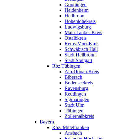
Göppingen
Heidenheim
Heilbronn
Hohenlohekreis
Ludwigsburg
Main-Tauber-Kreis
Ostalbkreis
Rems-Murr-Kreis
Schwäbisch Hall
Stadt Heilbronn
Stadt Stuttgart
Rbz Tübingen
Alb-Donau-Kreis
Biberach
Bodenseekreis
Ravensburg
Reutlingen
Sigmaringen
Stadt Ulm
Tübingen
Zollernalbkreis
Bayern
Rbz. Mittelfranken
Ansbach
Erlangen-Höchstadt