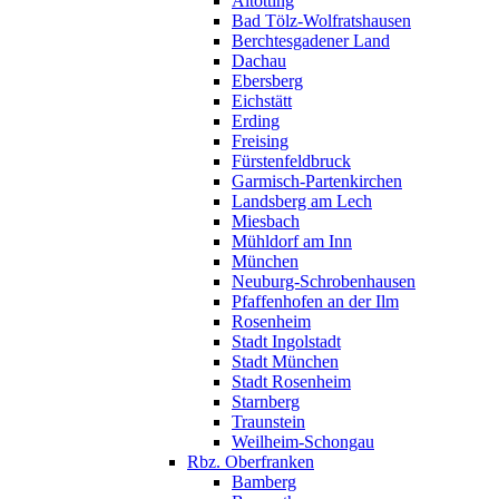
Altötting
Bad Tölz-Wolfratshausen
Berchtesgadener Land
Dachau
Ebersberg
Eichstätt
Erding
Freising
Fürstenfeldbruck
Garmisch-Partenkirchen
Landsberg am Lech
Miesbach
Mühldorf am Inn
München
Neuburg-Schrobenhausen
Pfaffenhofen an der Ilm
Rosenheim
Stadt Ingolstadt
Stadt München
Stadt Rosenheim
Starnberg
Traunstein
Weilheim-Schongau
Rbz. Oberfranken
Bamberg