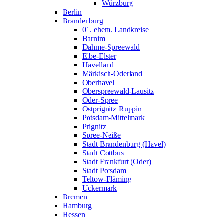
Würzburg
Berlin
Brandenburg
01. ehem. Landkreise
Barnim
Dahme-Spreewald
Elbe-Elster
Havelland
Märkisch-Oderland
Oberhavel
Oberspreewald-Lausitz
Oder-Spree
Ostprignitz-Ruppin
Potsdam-Mittelmark
Prignitz
Spree-Neiße
Stadt Brandenburg (Havel)
Stadt Cottbus
Stadt Frankfurt (Oder)
Stadt Potsdam
Teltow-Fläming
Uckermark
Bremen
Hamburg
Hessen