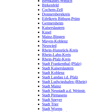
Bernkastel-Wittlich
Birkenfeld
Cochem-Zell
Donnersbergkreis
Eifelkreis Bitburg-Prüm
Germersheim
Kaiserslautern
Kusel
Mainz-Bingen
Mayen-Koblenz
Neuwied
Rhein-Hunsrück-Kreis
Rhein-Lahn-Kreis
Rhein-Pfalz-Kreis
Stadt Frankenthal (Pfalz)
Stadt Kaiserslautern
Stadt Koblenz
Stadt Landau i.d. Pfalz
Stadt Ludwigshafen (Rhein)
Stadt Mainz
Stadt Neustadt a.d. Weinstr.
Stadt Pirmasens
Stadt Speyer
Stadt Trier
Stadt Worms