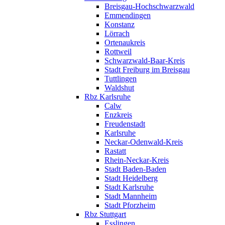
Breisgau-Hochschwarzwald
Emmendingen
Konstanz
Lörrach
Ortenaukreis
Rottweil
Schwarzwald-Baar-Kreis
Stadt Freiburg im Breisgau
Tuttlingen
Waldshut
Rbz Karlsruhe
Calw
Enzkreis
Freudenstadt
Karlsruhe
Neckar-Odenwald-Kreis
Rastatt
Rhein-Neckar-Kreis
Stadt Baden-Baden
Stadt Heidelberg
Stadt Karlsruhe
Stadt Mannheim
Stadt Pforzheim
Rbz Stuttgart
Esslingen