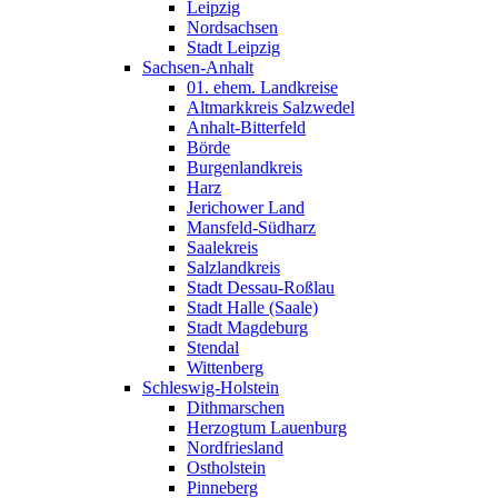
Leipzig
Nordsachsen
Stadt Leipzig
Sachsen-Anhalt
01. ehem. Landkreise
Altmarkkreis Salzwedel
Anhalt-Bitterfeld
Börde
Burgenlandkreis
Harz
Jerichower Land
Mansfeld-Südharz
Saalekreis
Salzlandkreis
Stadt Dessau-Roßlau
Stadt Halle (Saale)
Stadt Magdeburg
Stendal
Wittenberg
Schleswig-Holstein
Dithmarschen
Herzogtum Lauenburg
Nordfriesland
Ostholstein
Pinneberg