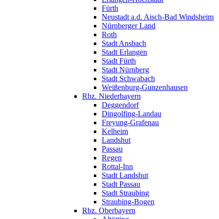
Fürth
Neustadt a.d. Aisch-Bad Windsheim
Nürnberger Land
Roth
Stadt Ansbach
Stadt Erlangen
Stadt Fürth
Stadt Nürnberg
Stadt Schwabach
Weißenburg-Gunzenhausen
Rbz. Niederbayern
Deggendorf
Dingolfing-Landau
Freyung-Grafenau
Kelheim
Landshut
Passau
Regen
Rottal-Inn
Stadt Landshut
Stadt Passau
Stadt Straubing
Straubing-Bogen
Rbz. Oberbayern