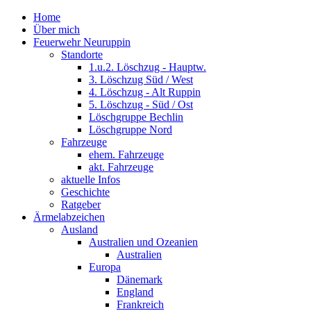
Home
Über mich
Feuerwehr Neuruppin
Standorte
1.u.2. Löschzug - Hauptw.
3. Löschzug Süd / West
4. Löschzug - Alt Ruppin
5. Löschzug - Süd / Ost
Löschgruppe Bechlin
Löschgruppe Nord
Fahrzeuge
ehem. Fahrzeuge
akt. Fahrzeuge
aktuelle Infos
Geschichte
Ratgeber
Ärmelabzeichen
Ausland
Australien und Ozeanien
Australien
Europa
Dänemark
England
Frankreich