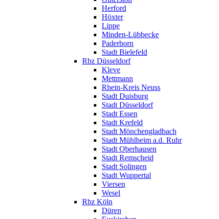
Herford
Höxter
Lippe
Minden-Lübbecke
Paderborn
Stadt Bielefeld
Rbz Düsseldorf
Kleve
Mettmann
Rhein-Kreis Neuss
Stadt Duisburg
Stadt Düsseldorf
Stadt Essen
Stadt Krefeld
Stadt Mönchengladbach
Stadt Mühlheim a.d. Ruhr
Stadt Oberhausen
Stadt Remscheid
Stadt Solingen
Stadt Wuppertal
Viersen
Wesel
Rbz Köln
Düren