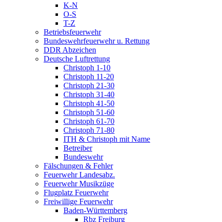
K-N
O-S
T-Z
Betriebsfeuerwehr
Bundeswehrfeuerwehr u. Rettung
DDR Abzeichen
Deutsche Luftrettung
Christoph 1-10
Christoph 11-20
Christoph 21-30
Christoph 31-40
Christoph 41-50
Christoph 51-60
Christoph 61-70
Christoph 71-80
ITH & Christoph mit Name
Betreiber
Bundeswehr
Fälschungen & Fehler
Feuerwehr Landesabz.
Feuerwehr Musikzüge
Flugplatz Feuerwehr
Freiwillige Feuerwehr
Baden-Württemberg
Rbz Freiburg