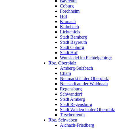
Bayreuth
Coburg
Forchheim
Hof
Kronach
Kulmbach
Lichtenfels
Stadt Bamberg
Stadt Bayreuth
Stadt Coburg
Stadt Hof
Wunsiedel im Fichtelgebirge
Rbz. Oberpfalz
Amberg-Sulzbach
Cham
Neumarkt in der Oberpfalz
Neustadt an der Waldnaab
Regensburg
Schwandorf
Stadt Amberg
Stadt Regensburg
Stadt Weiden in der Oberpfalz
Tirschenreuth
Rbz. Schwaben
Aichach-Friedberg