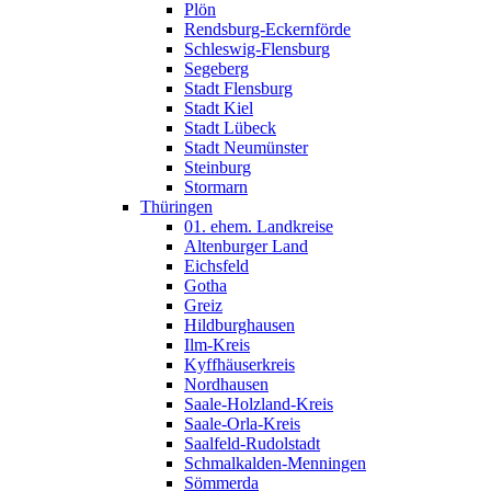
Plön
Rendsburg-Eckernförde
Schleswig-Flensburg
Segeberg
Stadt Flensburg
Stadt Kiel
Stadt Lübeck
Stadt Neumünster
Steinburg
Stormarn
Thüringen
01. ehem. Landkreise
Altenburger Land
Eichsfeld
Gotha
Greiz
Hildburghausen
Ilm-Kreis
Kyffhäuserkreis
Nordhausen
Saale-Holzland-Kreis
Saale-Orla-Kreis
Saalfeld-Rudolstadt
Schmalkalden-Menningen
Sömmerda