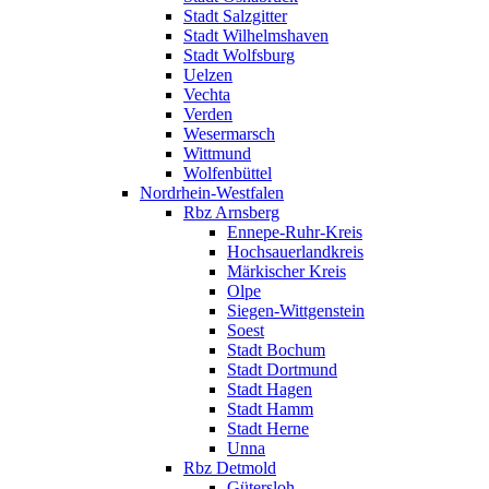
Stadt Salzgitter
Stadt Wilhelmshaven
Stadt Wolfsburg
Uelzen
Vechta
Verden
Wesermarsch
Wittmund
Wolfenbüttel
Nordrhein-Westfalen
Rbz Arnsberg
Ennepe-Ruhr-Kreis
Hochsauerlandkreis
Märkischer Kreis
Olpe
Siegen-Wittgenstein
Soest
Stadt Bochum
Stadt Dortmund
Stadt Hagen
Stadt Hamm
Stadt Herne
Unna
Rbz Detmold
Gütersloh