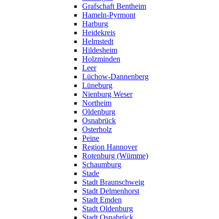
Grafschaft Bentheim
Hameln-Pyrmont
Harburg
Heidekreis
Helmstedt
Hildesheim
Holzminden
Leer
Lüchow-Dannenberg
Lüneburg
Nienburg Weser
Northeim
Oldenburg
Osnabrück
Osterholz
Peine
Region Hannover
Rotenburg (Wümme)
Schaumburg
Stade
Stadt Braunschweig
Stadt Delmenhorst
Stadt Emden
Stadt Oldenburg
Stadt Osnabrück