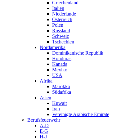
Griechenland
Italien
Niederlande
Österreich
Polen
Russland
Schweiz
Tschechien
Nordamerika
Dominikanische Republik
Honduras
Kanada
Mexiko
USA
Afrika
Marokko
Südafrika
Asien
Kuwait
Iran
Vereinigte Arabische Emirate
Berufsfeuerwehr
A-D
E-G
H-J