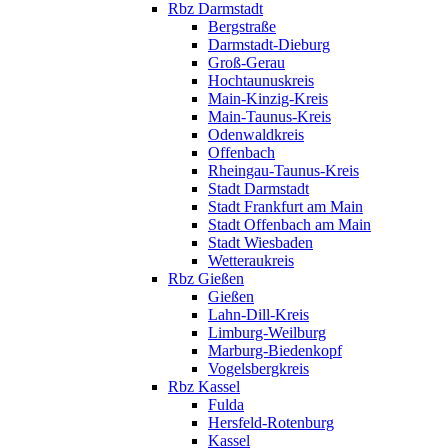
Rbz Darmstadt
Bergstraße
Darmstadt-Dieburg
Groß-Gerau
Hochtaunuskreis
Main-Kinzig-Kreis
Main-Taunus-Kreis
Odenwaldkreis
Offenbach
Rheingau-Taunus-Kreis
Stadt Darmstadt
Stadt Frankfurt am Main
Stadt Offenbach am Main
Stadt Wiesbaden
Wetteraukreis
Rbz Gießen
Gießen
Lahn-Dill-Kreis
Limburg-Weilburg
Marburg-Biedenkopf
Vogelsbergkreis
Rbz Kassel
Fulda
Hersfeld-Rotenburg
Kassel