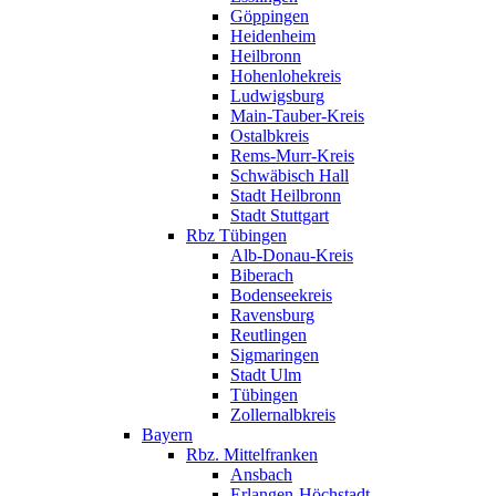
Göppingen
Heidenheim
Heilbronn
Hohenlohekreis
Ludwigsburg
Main-Tauber-Kreis
Ostalbkreis
Rems-Murr-Kreis
Schwäbisch Hall
Stadt Heilbronn
Stadt Stuttgart
Rbz Tübingen
Alb-Donau-Kreis
Biberach
Bodenseekreis
Ravensburg
Reutlingen
Sigmaringen
Stadt Ulm
Tübingen
Zollernalbkreis
Bayern
Rbz. Mittelfranken
Ansbach
Erlangen-Höchstadt