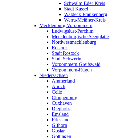
Schwalm-Eder-Kreis
Stadt Kassel
Waldeck-Frankenberg
Werra-Meißner-Kreis
Mecklenburg-Vorpommern
Ludwigslust-Parchim
Mecklenburgische Seenplatte
Nordwestmecklenburg
Rostock
Stadt Rostock
Stadt Schwerin
Vorpommern-Greifswald
Vorpommern-Rügen
Niedersachsen
Ammerland
Aurich
Celle
Cloppenburg
Cuxhaven
Diepholz
Emsland
Friesland
Gifhorn
Goslar
Göttingen