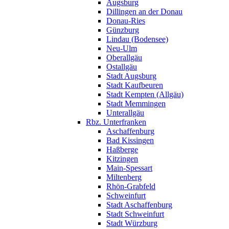
Augsburg
Dillingen an der Donau
Donau-Ries
Günzburg
Lindau (Bodensee)
Neu-Ulm
Oberallgäu
Ostallgäu
Stadt Augsburg
Stadt Kaufbeuren
Stadt Kempten (Allgäu)
Stadt Memmingen
Unterallgäu
Rbz. Unterfranken
Aschaffenburg
Bad Kissingen
Haßberge
Kitzingen
Main-Spessart
Miltenberg
Rhön-Grabfeld
Schweinfurt
Stadt Aschaffenburg
Stadt Schweinfurt
Stadt Würzburg