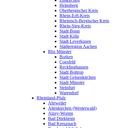
Euskirchen
Heinsberg
Oberbergischer Kreis
Rhein-Erft-Kreis
Rheinisch-Bergischer Kreis
Rhein-Sieg-Kreis
Stadt Bonn
Stadt Köln
Stadt Leverkusen
Städteregion Aachen
Rbz Münster
Borken
Coesfeld
Recklinghausen
Stadt Bottrop
Stadt Gelsenkirchen
Stadt Münster
Steinfurt
Warendorf
Rheinland-Pfalz
Ahrweiler
Altenkirchen (Westerwald)
Alzey-Worms
Bad Dürkheim
Bad Kreuznach