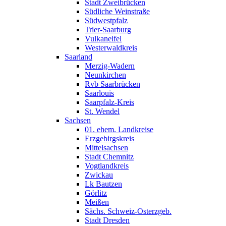
Stadt Zweibrücken
Südliche Weinstraße
Südwestpfalz
Trier-Saarburg
Vulkaneifel
Westerwaldkreis
Saarland
Merzig-Wadern
Neunkirchen
Rvb Saarbrücken
Saarlouis
Saarpfalz-Kreis
St. Wendel
Sachsen
01. ehem. Landkreise
Erzgebirgskreis
Mittelsachsen
Stadt Chemnitz
Vogtlandkreis
Zwickau
Lk Bautzen
Görlitz
Meißen
Sächs. Schweiz-Osterzgeb.
Stadt Dresden