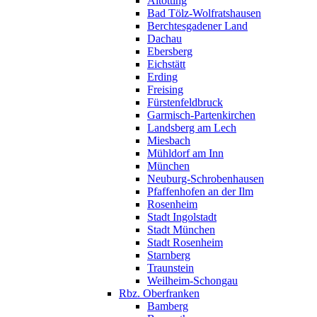
Altötting
Bad Tölz-Wolfratshausen
Berchtesgadener Land
Dachau
Ebersberg
Eichstätt
Erding
Freising
Fürstenfeldbruck
Garmisch-Partenkirchen
Landsberg am Lech
Miesbach
Mühldorf am Inn
München
Neuburg-Schrobenhausen
Pfaffenhofen an der Ilm
Rosenheim
Stadt Ingolstadt
Stadt München
Stadt Rosenheim
Starnberg
Traunstein
Weilheim-Schongau
Rbz. Oberfranken
Bamberg