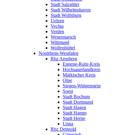
Stadt Salzgitter
Stadt Wilhelmshaven
Stadt Wolfsburg
Uelzen
Vechta
Verden
Wesermarsch
Wittmund
Wolfenbüttel
Nordrhein-Westfalen
Rbz Arnsberg
Ennepe-Ruhr-Kreis
Hochsauerlandkreis
Märkischer Kreis
Olpe
Siegen-Wittgenstein
Soest
Stadt Bochum
Stadt Dortmund
Stadt Hagen
Stadt Hamm
Stadt Herne
Unna
Rbz Detmold
Gütersloh