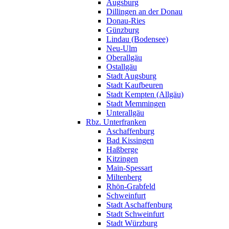
Augsburg
Dillingen an der Donau
Donau-Ries
Günzburg
Lindau (Bodensee)
Neu-Ulm
Oberallgäu
Ostallgäu
Stadt Augsburg
Stadt Kaufbeuren
Stadt Kempten (Allgäu)
Stadt Memmingen
Unterallgäu
Rbz. Unterfranken
Aschaffenburg
Bad Kissingen
Haßberge
Kitzingen
Main-Spessart
Miltenberg
Rhön-Grabfeld
Schweinfurt
Stadt Aschaffenburg
Stadt Schweinfurt
Stadt Würzburg