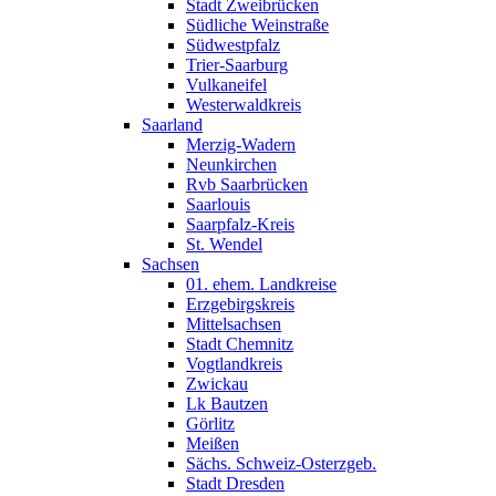
Stadt Zweibrücken
Südliche Weinstraße
Südwestpfalz
Trier-Saarburg
Vulkaneifel
Westerwaldkreis
Saarland
Merzig-Wadern
Neunkirchen
Rvb Saarbrücken
Saarlouis
Saarpfalz-Kreis
St. Wendel
Sachsen
01. ehem. Landkreise
Erzgebirgskreis
Mittelsachsen
Stadt Chemnitz
Vogtlandkreis
Zwickau
Lk Bautzen
Görlitz
Meißen
Sächs. Schweiz-Osterzgeb.
Stadt Dresden