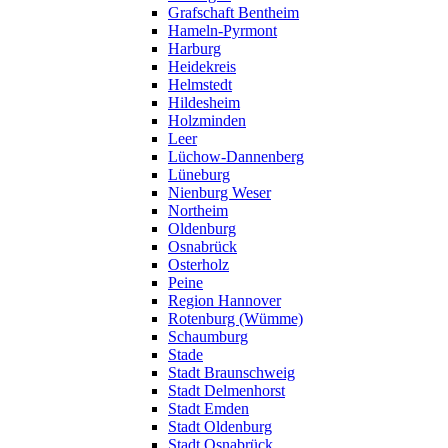
Grafschaft Bentheim
Hameln-Pyrmont
Harburg
Heidekreis
Helmstedt
Hildesheim
Holzminden
Leer
Lüchow-Dannenberg
Lüneburg
Nienburg Weser
Northeim
Oldenburg
Osnabrück
Osterholz
Peine
Region Hannover
Rotenburg (Wümme)
Schaumburg
Stade
Stadt Braunschweig
Stadt Delmenhorst
Stadt Emden
Stadt Oldenburg
Stadt Osnabrück