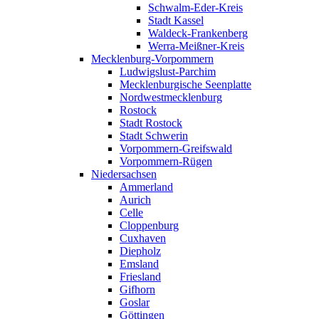
Schwalm-Eder-Kreis
Stadt Kassel
Waldeck-Frankenberg
Werra-Meißner-Kreis
Mecklenburg-Vorpommern
Ludwigslust-Parchim
Mecklenburgische Seenplatte
Nordwestmecklenburg
Rostock
Stadt Rostock
Stadt Schwerin
Vorpommern-Greifswald
Vorpommern-Rügen
Niedersachsen
Ammerland
Aurich
Celle
Cloppenburg
Cuxhaven
Diepholz
Emsland
Friesland
Gifhorn
Goslar
Göttingen