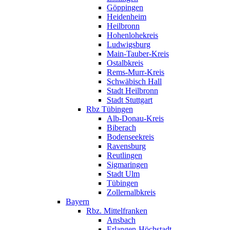
Göppingen
Heidenheim
Heilbronn
Hohenlohekreis
Ludwigsburg
Main-Tauber-Kreis
Ostalbkreis
Rems-Murr-Kreis
Schwäbisch Hall
Stadt Heilbronn
Stadt Stuttgart
Rbz Tübingen
Alb-Donau-Kreis
Biberach
Bodenseekreis
Ravensburg
Reutlingen
Sigmaringen
Stadt Ulm
Tübingen
Zollernalbkreis
Bayern
Rbz. Mittelfranken
Ansbach
Erlangen-Höchstadt