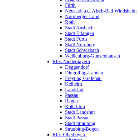
Fürth
Neustadt a.d. Aisch-Bad Windsheim
Nürnberger Land
Roth
Stadt Ansbach
Stadt Erlangen
Stadt Fürth
Stadt Nürnberg
Stadt Schwabach
Weißenburg-Gunzenhausen
Rbz. Niederbayern
Deggendorf
Dingolfing-Landau
Freyung-Grafenau
Kelheim
Landshut
Passau
Regen
Rottal-Inn
Stadt Landshut
Stadt Passau
Stadt Straubing
Straubing-Bogen
Rbz. Oberbayern