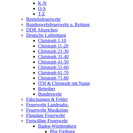
K-N
O-S
T-Z
Betriebsfeuerwehr
Bundeswehrfeuerwehr u. Rettung
DDR Abzeichen
Deutsche Luftrettung
Christoph 1-10
Christoph 11-20
Christoph 21-30
Christoph 31-40
Christoph 41-50
Christoph 51-60
Christoph 61-70
Christoph 71-80
ITH & Christoph mit Name
Betreiber
Bundeswehr
Fälschungen & Fehler
Feuerwehr Landesabz.
Feuerwehr Musikzüge
Flugplatz Feuerwehr
Freiwillige Feuerwehr
Baden-Württemberg
Rbz Freiburg