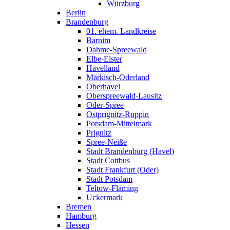
Würzburg
Berlin
Brandenburg
01. ehem. Landkreise
Barnim
Dahme-Spreewald
Elbe-Elster
Havelland
Märkisch-Oderland
Oberhavel
Oberspreewald-Lausitz
Oder-Spree
Ostprignitz-Ruppin
Potsdam-Mittelmark
Prignitz
Spree-Neiße
Stadt Brandenburg (Havel)
Stadt Cottbus
Stadt Frankfurt (Oder)
Stadt Potsdam
Teltow-Fläming
Uckermark
Bremen
Hamburg
Hessen