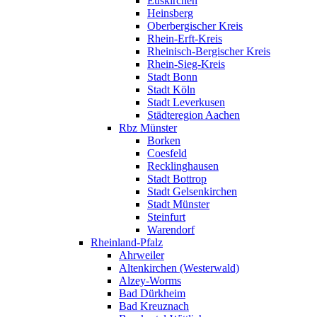
Euskirchen
Heinsberg
Oberbergischer Kreis
Rhein-Erft-Kreis
Rheinisch-Bergischer Kreis
Rhein-Sieg-Kreis
Stadt Bonn
Stadt Köln
Stadt Leverkusen
Städteregion Aachen
Rbz Münster
Borken
Coesfeld
Recklinghausen
Stadt Bottrop
Stadt Gelsenkirchen
Stadt Münster
Steinfurt
Warendorf
Rheinland-Pfalz
Ahrweiler
Altenkirchen (Westerwald)
Alzey-Worms
Bad Dürkheim
Bad Kreuznach