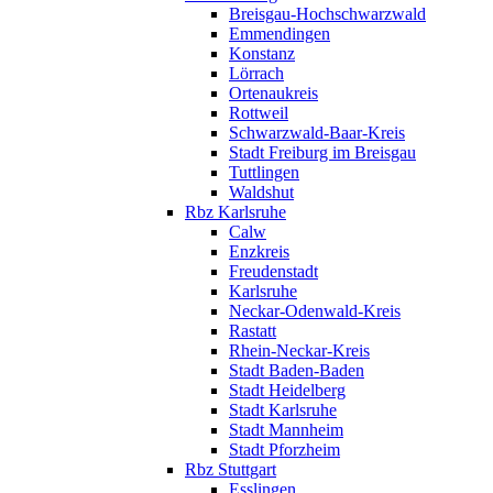
Breisgau-Hochschwarzwald
Emmendingen
Konstanz
Lörrach
Ortenaukreis
Rottweil
Schwarzwald-Baar-Kreis
Stadt Freiburg im Breisgau
Tuttlingen
Waldshut
Rbz Karlsruhe
Calw
Enzkreis
Freudenstadt
Karlsruhe
Neckar-Odenwald-Kreis
Rastatt
Rhein-Neckar-Kreis
Stadt Baden-Baden
Stadt Heidelberg
Stadt Karlsruhe
Stadt Mannheim
Stadt Pforzheim
Rbz Stuttgart
Esslingen