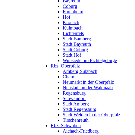
Bayreuth
Coburg
Forchheim
Hof
Kronach
Kulmbach
Lichtenfels
Stadt Bamberg
Stadt Bayreuth
Stadt Coburg
Stadt Hof
Wunsiedel im Fichtelgebirge
Rbz. Oberpfalz
Amberg-Sulzbach
Cham
Neumarkt in der Oberpfalz
Neustadt an der Waldnaab
Regensburg
Schwandorf
Stadt Amberg
Stadt Regensburg
Stadt Weiden in der Oberpfalz
Tirschenreuth
Rbz. Schwaben
Aichach-Friedberg