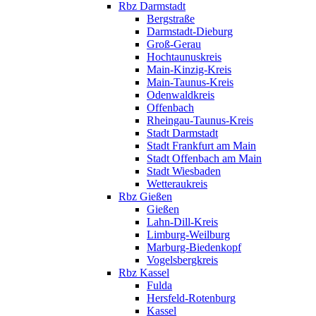
Rbz Darmstadt
Bergstraße
Darmstadt-Dieburg
Groß-Gerau
Hochtaunuskreis
Main-Kinzig-Kreis
Main-Taunus-Kreis
Odenwaldkreis
Offenbach
Rheingau-Taunus-Kreis
Stadt Darmstadt
Stadt Frankfurt am Main
Stadt Offenbach am Main
Stadt Wiesbaden
Wetteraukreis
Rbz Gießen
Gießen
Lahn-Dill-Kreis
Limburg-Weilburg
Marburg-Biedenkopf
Vogelsbergkreis
Rbz Kassel
Fulda
Hersfeld-Rotenburg
Kassel