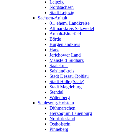
Leipzig
Nordsachsen
Stadt Leipzig
Sachsen-Anhalt
01. ehem. Landkreise
Altmarkkreis Salzwedel
Anhalt-Bitterfeld
Börde
Burgenlandkreis
Harz
Jerichower Land
Mansfeld-Südharz
Saalekreis
Salzlandkreis
Stadt Dessau-Roßlau
Stadt Halle (Saale)
Stadt Magdeburg
Stendal
Wittenberg
Schleswig-Holstein
Dithmarschen
Herzogtum Lauenburg
Nordfriesland
Ostholstein
Pinneberg