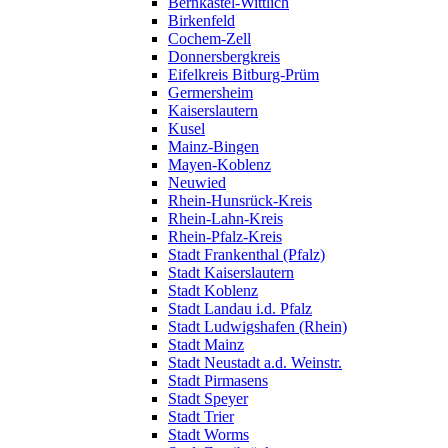
Bernkastel-Wittlich
Birkenfeld
Cochem-Zell
Donnersbergkreis
Eifelkreis Bitburg-Prüm
Germersheim
Kaiserslautern
Kusel
Mainz-Bingen
Mayen-Koblenz
Neuwied
Rhein-Hunsrück-Kreis
Rhein-Lahn-Kreis
Rhein-Pfalz-Kreis
Stadt Frankenthal (Pfalz)
Stadt Kaiserslautern
Stadt Koblenz
Stadt Landau i.d. Pfalz
Stadt Ludwigshafen (Rhein)
Stadt Mainz
Stadt Neustadt a.d. Weinstr.
Stadt Pirmasens
Stadt Speyer
Stadt Trier
Stadt Worms