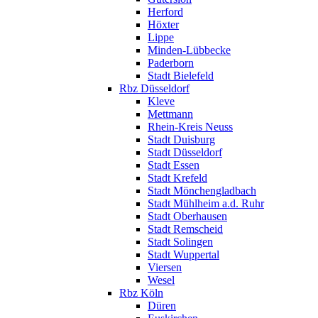
Herford
Höxter
Lippe
Minden-Lübbecke
Paderborn
Stadt Bielefeld
Rbz Düsseldorf
Kleve
Mettmann
Rhein-Kreis Neuss
Stadt Duisburg
Stadt Düsseldorf
Stadt Essen
Stadt Krefeld
Stadt Mönchengladbach
Stadt Mühlheim a.d. Ruhr
Stadt Oberhausen
Stadt Remscheid
Stadt Solingen
Stadt Wuppertal
Viersen
Wesel
Rbz Köln
Düren