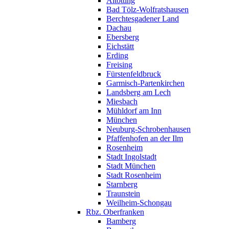
Altötting
Bad Tölz-Wolfratshausen
Berchtesgadener Land
Dachau
Ebersberg
Eichstätt
Erding
Freising
Fürstenfeldbruck
Garmisch-Partenkirchen
Landsberg am Lech
Miesbach
Mühldorf am Inn
München
Neuburg-Schrobenhausen
Pfaffenhofen an der Ilm
Rosenheim
Stadt Ingolstadt
Stadt München
Stadt Rosenheim
Starnberg
Traunstein
Weilheim-Schongau
Rbz. Oberfranken
Bamberg