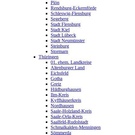
Plön
Rendsburg-Eckernförde
Schleswig-Flensburg
Segeberg
Stadt Flensburg
Stadt Kiel
Stadt Lübeck
Stadt Neumünster
Steinburg
Stormarn
Thüringen
01. ehem. Landkreise
Altenburger Land
Eichsfeld
Gotha
Greiz
Hildburghausen
Ilm-Kreis
Kyffhäuserkreis
Nordhausen
Saale-Holzland-Kreis
Saale-Orla-Kreis
Saalfeld-Rudolstadt
Schmalkalden-Menningen
Sömmerda