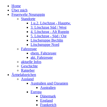
Home
Über mich
Feuerwehr Neuruppin
Standorte
1.u.2. Löschzug - Hauptw.
3. Löschzug Süd / West
4. Löschzug - Alt Ruppin
5. Löschzug - Süd / Ost
Löschgruppe Bechlin
Löschgruppe Nord
Fahrzeuge
ehem. Fahrzeuge
akt. Fahrzeuge
aktuelle Infos
Geschichte
Ratgeber
Ärmelabzeichen
Ausland
Australien und Ozeanien
Australien
Europa
Dänemark
England
Frankreich