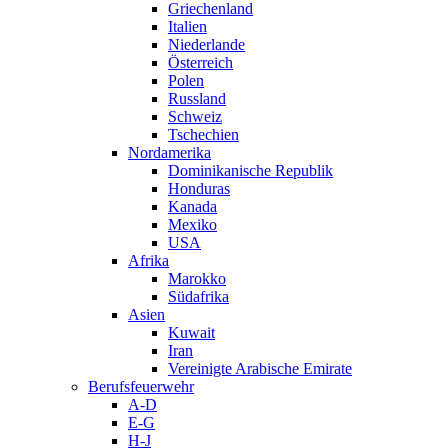
Griechenland
Italien
Niederlande
Österreich
Polen
Russland
Schweiz
Tschechien
Nordamerika
Dominikanische Republik
Honduras
Kanada
Mexiko
USA
Afrika
Marokko
Südafrika
Asien
Kuwait
Iran
Vereinigte Arabische Emirate
Berufsfeuerwehr
A-D
E-G
H-J