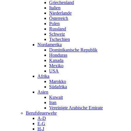
Griechenland
Italien
Niederlande
Österreich
Polen
Russland
Schweiz
Tschechien
Nordamerika
Dominikanische Republik
Honduras
Kanada
Mexiko
USA
Afrika
Marokko
Südafrika
Asien
Kuwait
Iran
Vereinigte Arabische Emirate
Berufsfeuerwehr
A-D
E-G
H-J