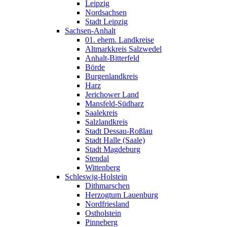
Leipzig
Nordsachsen
Stadt Leipzig
Sachsen-Anhalt
01. ehem. Landkreise
Altmarkkreis Salzwedel
Anhalt-Bitterfeld
Börde
Burgenlandkreis
Harz
Jerichower Land
Mansfeld-Südharz
Saalekreis
Salzlandkreis
Stadt Dessau-Roßlau
Stadt Halle (Saale)
Stadt Magdeburg
Stendal
Wittenberg
Schleswig-Holstein
Dithmarschen
Herzogtum Lauenburg
Nordfriesland
Ostholstein
Pinneberg