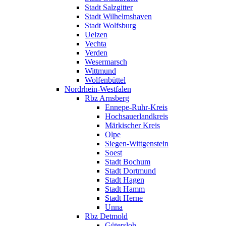
Stadt Salzgitter
Stadt Wilhelmshaven
Stadt Wolfsburg
Uelzen
Vechta
Verden
Wesermarsch
Wittmund
Wolfenbüttel
Nordrhein-Westfalen
Rbz Arnsberg
Ennepe-Ruhr-Kreis
Hochsauerlandkreis
Märkischer Kreis
Olpe
Siegen-Wittgenstein
Soest
Stadt Bochum
Stadt Dortmund
Stadt Hagen
Stadt Hamm
Stadt Herne
Unna
Rbz Detmold
Gütersloh