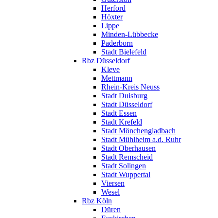
Herford
Höxter
Lippe
Minden-Lübbecke
Paderborn
Stadt Bielefeld
Rbz Düsseldorf
Kleve
Mettmann
Rhein-Kreis Neuss
Stadt Duisburg
Stadt Düsseldorf
Stadt Essen
Stadt Krefeld
Stadt Mönchengladbach
Stadt Mühlheim a.d. Ruhr
Stadt Oberhausen
Stadt Remscheid
Stadt Solingen
Stadt Wuppertal
Viersen
Wesel
Rbz Köln
Düren