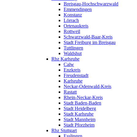
Breisgau-Hochschwarzwald
Emmendingen
Konstanz
Lörrach
Ortenaukreis
Rottweil
Schwarzwald-Baar-Kreis
Stadt Freiburg im Breisgau
Tuttlingen
Waldshut
Rbz Karlsruhe
Calw
Enzkreis
Freudenstadt
Karlsruhe
Neckar-Odenwald-Kreis
Rastatt
Rhein-Neckar-Kreis
Stadt Baden-Baden
Stadt Heidelberg
Stadt Karlsruhe
Stadt Mannheim
Stadt Pforzheim
Rbz Stuttgart
Esslingen