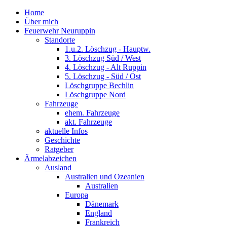
Home
Über mich
Feuerwehr Neuruppin
Standorte
1.u.2. Löschzug - Hauptw.
3. Löschzug Süd / West
4. Löschzug - Alt Ruppin
5. Löschzug - Süd / Ost
Löschgruppe Bechlin
Löschgruppe Nord
Fahrzeuge
ehem. Fahrzeuge
akt. Fahrzeuge
aktuelle Infos
Geschichte
Ratgeber
Ärmelabzeichen
Ausland
Australien und Ozeanien
Australien
Europa
Dänemark
England
Frankreich