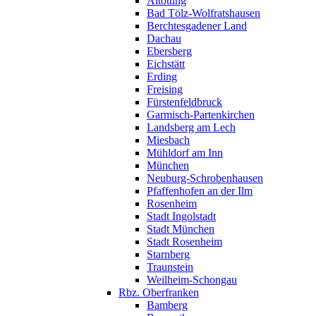
Altötting
Bad Tölz-Wolfratshausen
Berchtesgadener Land
Dachau
Ebersberg
Eichstätt
Erding
Freising
Fürstenfeldbruck
Garmisch-Partenkirchen
Landsberg am Lech
Miesbach
Mühldorf am Inn
München
Neuburg-Schrobenhausen
Pfaffenhofen an der Ilm
Rosenheim
Stadt Ingolstadt
Stadt München
Stadt Rosenheim
Starnberg
Traunstein
Weilheim-Schongau
Rbz. Oberfranken
Bamberg