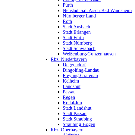
Fürth
Neustadt a.d. Aisch-Bad Windsheim
Nürnberger Land
Roth
Stadt Ansbach
Stadt Erlangen
Stadt Fürth
Stadt Nürnberg
Stadt Schwabach
Weißenburg-Gunzenhausen
Rbz. Niederbayern
Deggendorf
Dingolfing-Landau
Freyung-Grafenau
Kelheim
Landshut
Passau
Regen
Rottal-Inn
Stadt Landshut
Stadt Passau
Stadt Straubing
Straubing-Bogen
Rbz. Oberbayern