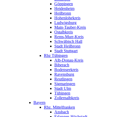
Göppingen
Heidenheim
Heilbronn
Hohenlohekreis
Ludwigsburg
Main-Tauber-Kreis
Ostalbkreis
Rems-Murr-Kreis
Schwäbisch Hall
Stadt Heilbronn
Stadt Stuttgart
Rbz Tübingen
Alb-Donau-Kreis
Biberach
Bodenseekreis
Ravensburg
Reutlingen
Sigmaringen
Stadt Ulm
Tübingen
Zollernalbkreis
Bayern
Rbz. Mittelfranken
Ansbach
Erlangen-Höchstadt