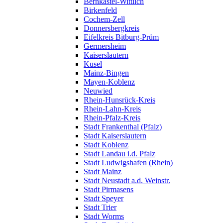
Bernkastel-Wittlich
Birkenfeld
Cochem-Zell
Donnersbergkreis
Eifelkreis Bitburg-Prüm
Germersheim
Kaiserslautern
Kusel
Mainz-Bingen
Mayen-Koblenz
Neuwied
Rhein-Hunsrück-Kreis
Rhein-Lahn-Kreis
Rhein-Pfalz-Kreis
Stadt Frankenthal (Pfalz)
Stadt Kaiserslautern
Stadt Koblenz
Stadt Landau i.d. Pfalz
Stadt Ludwigshafen (Rhein)
Stadt Mainz
Stadt Neustadt a.d. Weinstr.
Stadt Pirmasens
Stadt Speyer
Stadt Trier
Stadt Worms