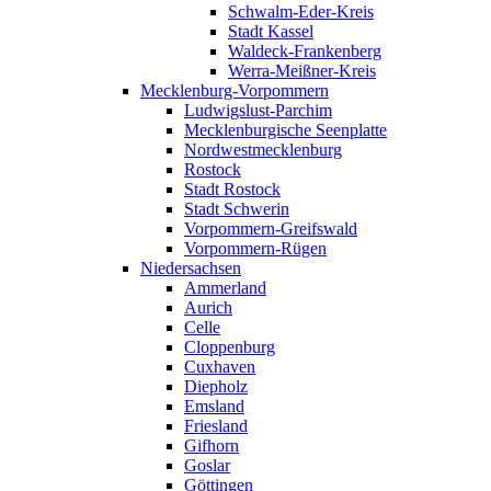
Schwalm-Eder-Kreis
Stadt Kassel
Waldeck-Frankenberg
Werra-Meißner-Kreis
Mecklenburg-Vorpommern
Ludwigslust-Parchim
Mecklenburgische Seenplatte
Nordwestmecklenburg
Rostock
Stadt Rostock
Stadt Schwerin
Vorpommern-Greifswald
Vorpommern-Rügen
Niedersachsen
Ammerland
Aurich
Celle
Cloppenburg
Cuxhaven
Diepholz
Emsland
Friesland
Gifhorn
Goslar
Göttingen