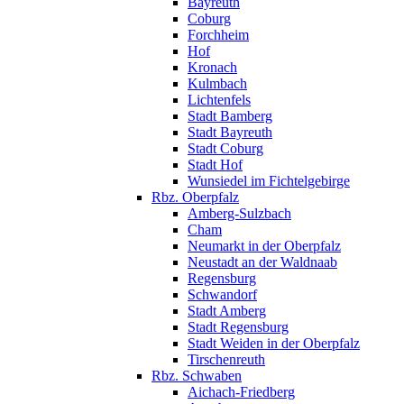
Bayreuth
Coburg
Forchheim
Hof
Kronach
Kulmbach
Lichtenfels
Stadt Bamberg
Stadt Bayreuth
Stadt Coburg
Stadt Hof
Wunsiedel im Fichtelgebirge
Rbz. Oberpfalz
Amberg-Sulzbach
Cham
Neumarkt in der Oberpfalz
Neustadt an der Waldnaab
Regensburg
Schwandorf
Stadt Amberg
Stadt Regensburg
Stadt Weiden in der Oberpfalz
Tirschenreuth
Rbz. Schwaben
Aichach-Friedberg