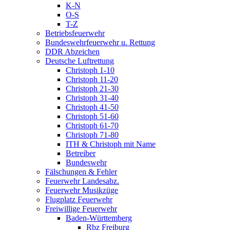
K-N
O-S
T-Z
Betriebsfeuerwehr
Bundeswehrfeuerwehr u. Rettung
DDR Abzeichen
Deutsche Luftrettung
Christoph 1-10
Christoph 11-20
Christoph 21-30
Christoph 31-40
Christoph 41-50
Christoph 51-60
Christoph 61-70
Christoph 71-80
ITH & Christoph mit Name
Betreiber
Bundeswehr
Fälschungen & Fehler
Feuerwehr Landesabz.
Feuerwehr Musikzüge
Flugplatz Feuerwehr
Freiwillige Feuerwehr
Baden-Württemberg
Rbz Freiburg