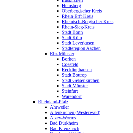
Euskirchen
Heinsberg
Oberbergischer Kreis
Rhein-Erft-Kreis
Rheinisch-Bergischer Kreis
Rhein-Sieg-Kreis
Stadt Bonn
Stadt Köln
Stadt Leverkusen
Städteregion Aachen
Rbz Münster
Borken
Coesfeld
Recklinghausen
Stadt Bottrop
Stadt Gelsenkirchen
Stadt Münster
Steinfurt
Warendorf
Rheinland-Pfalz
Ahrweiler
Altenkirchen (Westerwald)
Alzey-Worms
Bad Dürkheim
Bad Kreuznach