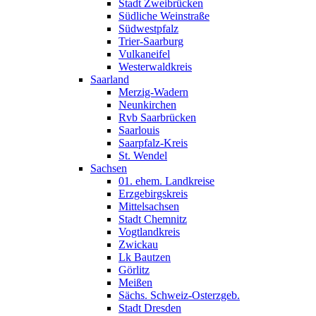
Stadt Zweibrücken
Südliche Weinstraße
Südwestpfalz
Trier-Saarburg
Vulkaneifel
Westerwaldkreis
Saarland
Merzig-Wadern
Neunkirchen
Rvb Saarbrücken
Saarlouis
Saarpfalz-Kreis
St. Wendel
Sachsen
01. ehem. Landkreise
Erzgebirgskreis
Mittelsachsen
Stadt Chemnitz
Vogtlandkreis
Zwickau
Lk Bautzen
Görlitz
Meißen
Sächs. Schweiz-Osterzgeb.
Stadt Dresden