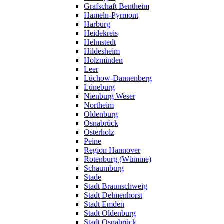
Grafschaft Bentheim
Hameln-Pyrmont
Harburg
Heidekreis
Helmstedt
Hildesheim
Holzminden
Leer
Lüchow-Dannenberg
Lüneburg
Nienburg Weser
Northeim
Oldenburg
Osnabrück
Osterholz
Peine
Region Hannover
Rotenburg (Wümme)
Schaumburg
Stade
Stadt Braunschweig
Stadt Delmenhorst
Stadt Emden
Stadt Oldenburg
Stadt Osnabrück