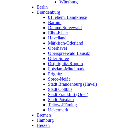
Würzburg
Berlin
Brandenburg
01. ehem. Landkreise
Barnim
Dahme-Spreewald
Elbe-Elster
Havelland
Märkisch-Oderland
Oberhavel
Oberspreewald-Lausitz
Oder-Spree
Ostprignitz-Ruppin
Potsdam-Mittelmark
Prignitz
Spree-Neiße
Stadt Brandenburg (Havel)
Stadt Cottbus
Stadt Frankfurt (Oder)
Stadt Potsdam
Teltow-Fläming
Uckermark
Bremen
Hamburg
Hessen