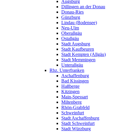
Augsburg
Dillingen an der Donau
Donau-Ries
Günzburg
Lindau (Bodensee)
Neu-Ulm
Oberallgäu
Ostallgäu
Stadt Augsburg
Stadt Kaufbeuren
Stadt Kempten (Allgäu)
Stadt Memmingen
Unterallgäu
Rbz. Unterfranken
Aschaffenburg
Bad Kissingen
Haßberge
Kitzingen
Main-Spessart
Miltenberg
Rhön-Grabfeld
Schweinfurt
Stadt Aschaffenburg
Stadt Schweinfurt
Stadt Würzburg