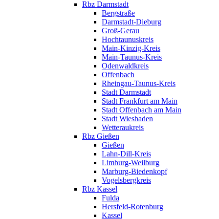
Rbz Darmstadt
Bergstraße
Darmstadt-Dieburg
Groß-Gerau
Hochtaunuskreis
Main-Kinzig-Kreis
Main-Taunus-Kreis
Odenwaldkreis
Offenbach
Rheingau-Taunus-Kreis
Stadt Darmstadt
Stadt Frankfurt am Main
Stadt Offenbach am Main
Stadt Wiesbaden
Wetteraukreis
Rbz Gießen
Gießen
Lahn-Dill-Kreis
Limburg-Weilburg
Marburg-Biedenkopf
Vogelsbergkreis
Rbz Kassel
Fulda
Hersfeld-Rotenburg
Kassel