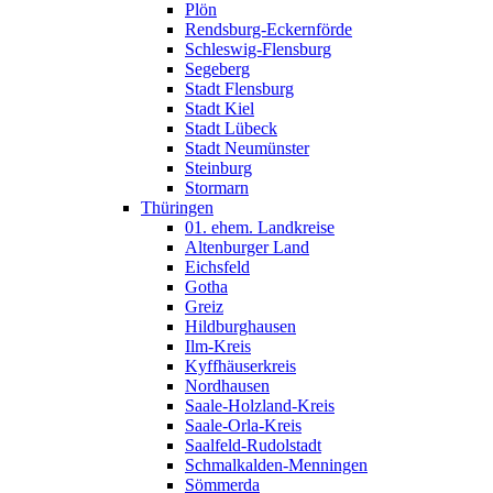
Plön
Rendsburg-Eckernförde
Schleswig-Flensburg
Segeberg
Stadt Flensburg
Stadt Kiel
Stadt Lübeck
Stadt Neumünster
Steinburg
Stormarn
Thüringen
01. ehem. Landkreise
Altenburger Land
Eichsfeld
Gotha
Greiz
Hildburghausen
Ilm-Kreis
Kyffhäuserkreis
Nordhausen
Saale-Holzland-Kreis
Saale-Orla-Kreis
Saalfeld-Rudolstadt
Schmalkalden-Menningen
Sömmerda