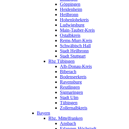
Göppingen
Heidenheim
Heilbronn
Hohenlohekreis
Ludwigsburg
Main-Tauber-Kreis
Ostalbkreis
Rems-Murr-Kreis
Schwäbisch Hall
Stadt Heilbronn
Stadt Stuttgart
Rbz Tübingen
Alb-Donau-Kreis
Biberach
Bodenseekreis
Ravensburg
Reutlingen
Sigmaringen
Stadt Ulm
Tübingen
Zollernalbkreis
Bayern
Rbz. Mittelfranken
Ansbach
Erlangen-Höchstadt