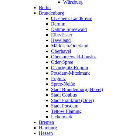
Würzburg
Berlin
Brandenburg
01. ehem. Landkreise
Barnim
Dahme-Spreewald
Elbe-Elster
Havelland
Märkisch-Oderland
Oberhavel
Oberspreewald-Lausitz
Oder-Spree
Ostprignitz-Ruppin
Potsdam-Mittelmark
Prignitz
Spree-Neiße
Stadt Brandenburg (Havel)
Stadt Cottbus
Stadt Frankfurt (Oder)
Stadt Potsdam
Teltow-Fläming
Uckermark
Bremen
Hamburg
Hessen