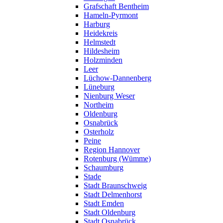
Grafschaft Bentheim
Hameln-Pyrmont
Harburg
Heidekreis
Helmstedt
Hildesheim
Holzminden
Leer
Lüchow-Dannenberg
Lüneburg
Nienburg Weser
Northeim
Oldenburg
Osnabrück
Osterholz
Peine
Region Hannover
Rotenburg (Wümme)
Schaumburg
Stade
Stadt Braunschweig
Stadt Delmenhorst
Stadt Emden
Stadt Oldenburg
Stadt Osnabrück