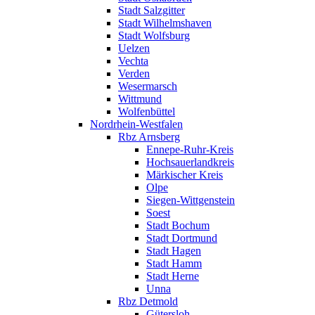
Stadt Salzgitter
Stadt Wilhelmshaven
Stadt Wolfsburg
Uelzen
Vechta
Verden
Wesermarsch
Wittmund
Wolfenbüttel
Nordrhein-Westfalen
Rbz Arnsberg
Ennepe-Ruhr-Kreis
Hochsauerlandkreis
Märkischer Kreis
Olpe
Siegen-Wittgenstein
Soest
Stadt Bochum
Stadt Dortmund
Stadt Hagen
Stadt Hamm
Stadt Herne
Unna
Rbz Detmold
Gütersloh