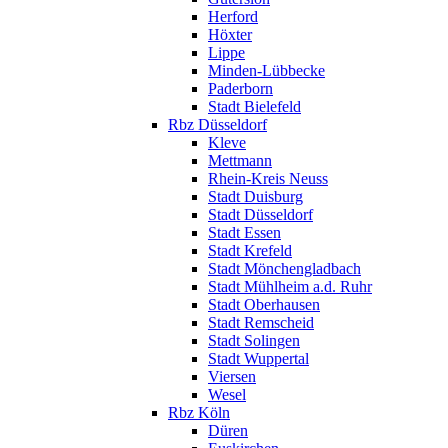
Herford
Höxter
Lippe
Minden-Lübbecke
Paderborn
Stadt Bielefeld
Rbz Düsseldorf
Kleve
Mettmann
Rhein-Kreis Neuss
Stadt Duisburg
Stadt Düsseldorf
Stadt Essen
Stadt Krefeld
Stadt Mönchengladbach
Stadt Mühlheim a.d. Ruhr
Stadt Oberhausen
Stadt Remscheid
Stadt Solingen
Stadt Wuppertal
Viersen
Wesel
Rbz Köln
Düren