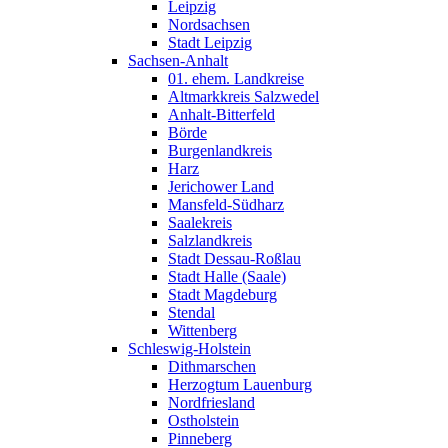
Leipzig
Nordsachsen
Stadt Leipzig
Sachsen-Anhalt
01. ehem. Landkreise
Altmarkkreis Salzwedel
Anhalt-Bitterfeld
Börde
Burgenlandkreis
Harz
Jerichower Land
Mansfeld-Südharz
Saalekreis
Salzlandkreis
Stadt Dessau-Roßlau
Stadt Halle (Saale)
Stadt Magdeburg
Stendal
Wittenberg
Schleswig-Holstein
Dithmarschen
Herzogtum Lauenburg
Nordfriesland
Ostholstein
Pinneberg