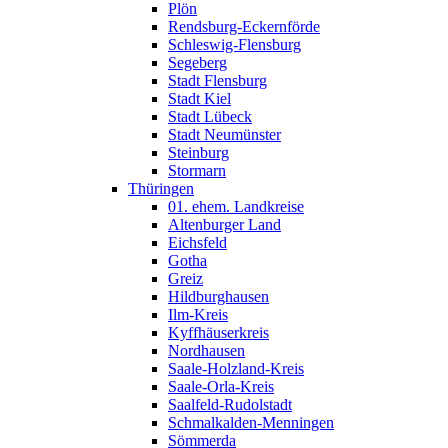
Plön
Rendsburg-Eckernförde
Schleswig-Flensburg
Segeberg
Stadt Flensburg
Stadt Kiel
Stadt Lübeck
Stadt Neumünster
Steinburg
Stormarn
Thüringen
01. ehem. Landkreise
Altenburger Land
Eichsfeld
Gotha
Greiz
Hildburghausen
Ilm-Kreis
Kyffhäuserkreis
Nordhausen
Saale-Holzland-Kreis
Saale-Orla-Kreis
Saalfeld-Rudolstadt
Schmalkalden-Menningen
Sömmerda