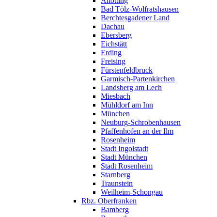
Altötting
Bad Tölz-Wolfratshausen
Berchtesgadener Land
Dachau
Ebersberg
Eichstätt
Erding
Freising
Fürstenfeldbruck
Garmisch-Partenkirchen
Landsberg am Lech
Miesbach
Mühldorf am Inn
München
Neuburg-Schrobenhausen
Pfaffenhofen an der Ilm
Rosenheim
Stadt Ingolstadt
Stadt München
Stadt Rosenheim
Starnberg
Traunstein
Weilheim-Schongau
Rbz. Oberfranken
Bamberg