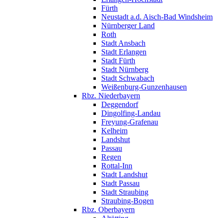
Fürth
Neustadt a.d. Aisch-Bad Windsheim
Nürnberger Land
Roth
Stadt Ansbach
Stadt Erlangen
Stadt Fürth
Stadt Nürnberg
Stadt Schwabach
Weißenburg-Gunzenhausen
Rbz. Niederbayern
Deggendorf
Dingolfing-Landau
Freyung-Grafenau
Kelheim
Landshut
Passau
Regen
Rottal-Inn
Stadt Landshut
Stadt Passau
Stadt Straubing
Straubing-Bogen
Rbz. Oberbayern