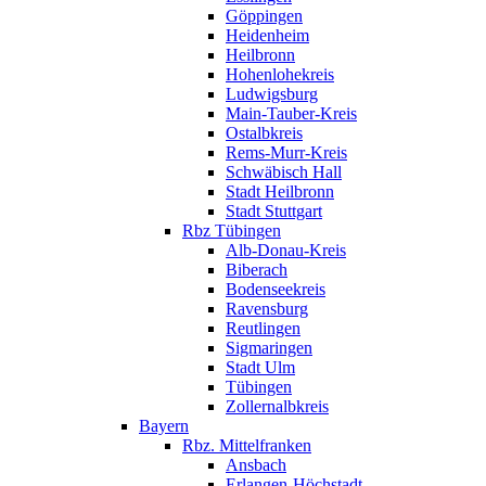
Göppingen
Heidenheim
Heilbronn
Hohenlohekreis
Ludwigsburg
Main-Tauber-Kreis
Ostalbkreis
Rems-Murr-Kreis
Schwäbisch Hall
Stadt Heilbronn
Stadt Stuttgart
Rbz Tübingen
Alb-Donau-Kreis
Biberach
Bodenseekreis
Ravensburg
Reutlingen
Sigmaringen
Stadt Ulm
Tübingen
Zollernalbkreis
Bayern
Rbz. Mittelfranken
Ansbach
Erlangen-Höchstadt