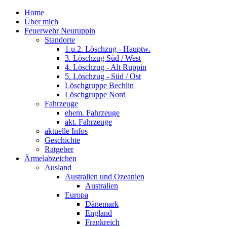
Home
Über mich
Feuerwehr Neuruppin
Standorte
1.u.2. Löschzug - Hauptw.
3. Löschzug Süd / West
4. Löschzug - Alt Ruppin
5. Löschzug - Süd / Ost
Löschgruppe Bechlin
Löschgruppe Nord
Fahrzeuge
ehem. Fahrzeuge
akt. Fahrzeuge
aktuelle Infos
Geschichte
Ratgeber
Ärmelabzeichen
Ausland
Australien und Ozeanien
Australien
Europa
Dänemark
England
Frankreich