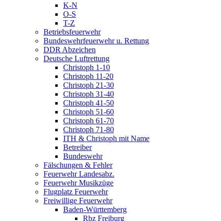
K-N
O-S
T-Z
Betriebsfeuerwehr
Bundeswehrfeuerwehr u. Rettung
DDR Abzeichen
Deutsche Luftrettung
Christoph 1-10
Christoph 11-20
Christoph 21-30
Christoph 31-40
Christoph 41-50
Christoph 51-60
Christoph 61-70
Christoph 71-80
ITH & Christoph mit Name
Betreiber
Bundeswehr
Fälschungen & Fehler
Feuerwehr Landesabz.
Feuerwehr Musikzüge
Flugplatz Feuerwehr
Freiwillige Feuerwehr
Baden-Württemberg
Rbz Freiburg