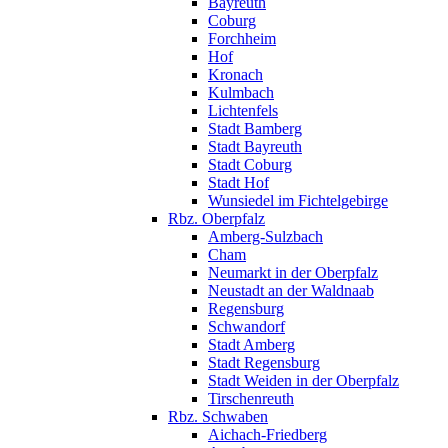
Bayreuth
Coburg
Forchheim
Hof
Kronach
Kulmbach
Lichtenfels
Stadt Bamberg
Stadt Bayreuth
Stadt Coburg
Stadt Hof
Wunsiedel im Fichtelgebirge
Rbz. Oberpfalz
Amberg-Sulzbach
Cham
Neumarkt in der Oberpfalz
Neustadt an der Waldnaab
Regensburg
Schwandorf
Stadt Amberg
Stadt Regensburg
Stadt Weiden in der Oberpfalz
Tirschenreuth
Rbz. Schwaben
Aichach-Friedberg