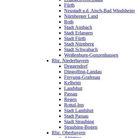
Fürth
Neustadt a.d. Aisch-Bad Windsheim
Nürnberger Land
Roth
Stadt Ansbach
Stadt Erlangen
Stadt Fürth
Stadt Nürnberg
Stadt Schwabach
Weißenburg-Gunzenhausen
Rbz. Niederbayern
Deggendorf
Dingolfing-Landau
Freyung-Grafenau
Kelheim
Landshut
Passau
Regen
Rottal-Inn
Stadt Landshut
Stadt Passau
Stadt Straubing
Straubing-Bogen
Rbz. Oberbayern