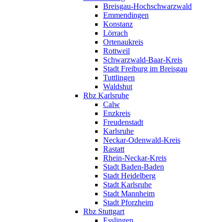
Breisgau-Hochschwarzwald
Emmendingen
Konstanz
Lörrach
Ortenaukreis
Rottweil
Schwarzwald-Baar-Kreis
Stadt Freiburg im Breisgau
Tuttlingen
Waldshut
Rbz Karlsruhe
Calw
Enzkreis
Freudenstadt
Karlsruhe
Neckar-Odenwald-Kreis
Rastatt
Rhein-Neckar-Kreis
Stadt Baden-Baden
Stadt Heidelberg
Stadt Karlsruhe
Stadt Mannheim
Stadt Pforzheim
Rbz Stuttgart
Esslingen