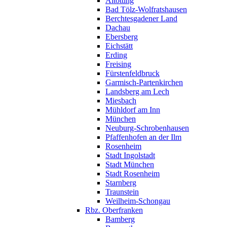
Altötting
Bad Tölz-Wolfratshausen
Berchtesgadener Land
Dachau
Ebersberg
Eichstätt
Erding
Freising
Fürstenfeldbruck
Garmisch-Partenkirchen
Landsberg am Lech
Miesbach
Mühldorf am Inn
München
Neuburg-Schrobenhausen
Pfaffenhofen an der Ilm
Rosenheim
Stadt Ingolstadt
Stadt München
Stadt Rosenheim
Starnberg
Traunstein
Weilheim-Schongau
Rbz. Oberfranken
Bamberg