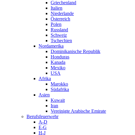
Griechenland
Italien
Niederlande
Österreich
Polen
Russland
Schweiz
Tschechien
Nordamerika
Dominikanische Republik
Honduras
Kanada
Mexiko
USA
Afrika
Marokko
Südafrika
Asien
Kuwait
Iran
Vereinigte Arabische Emirate
Berufsfeuerwehr
A-D
E-G
H-J