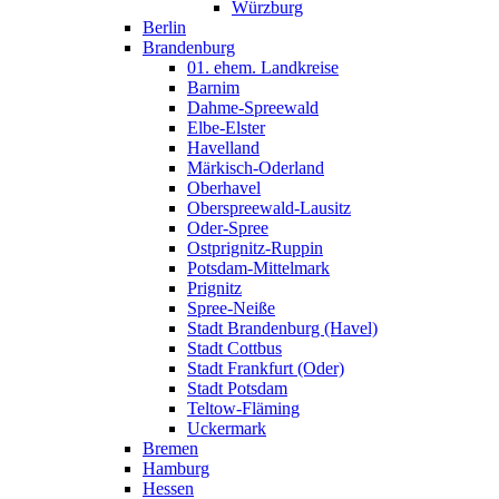
Würzburg
Berlin
Brandenburg
01. ehem. Landkreise
Barnim
Dahme-Spreewald
Elbe-Elster
Havelland
Märkisch-Oderland
Oberhavel
Oberspreewald-Lausitz
Oder-Spree
Ostprignitz-Ruppin
Potsdam-Mittelmark
Prignitz
Spree-Neiße
Stadt Brandenburg (Havel)
Stadt Cottbus
Stadt Frankfurt (Oder)
Stadt Potsdam
Teltow-Fläming
Uckermark
Bremen
Hamburg
Hessen