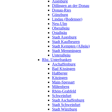
Augsburg
Dillingen an der Donau
Donau-Ries
Günzburg
Lindau (Bodensee)
Neu-Ulm
Oberallgäu
Ostallgäu
Stadt Augsburg
Stadt Kaufbeuren
Stadt Kempten (Allgäu)
Stadt Memmingen
Unterallgäu
Rbz. Unterfranken
Aschaffenburg
Bad Kissingen
Haßberge
Kitzingen
Main-Spessart
Miltenberg
Rhön-Grabfeld
Schweinfurt
Stadt Aschaffenburg
Stadt Schweinfurt
Stadt Würzburg