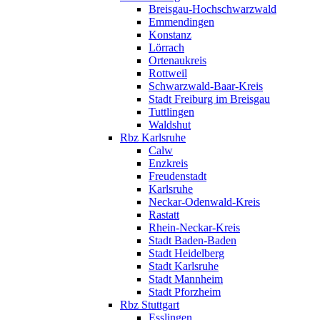
Breisgau-Hochschwarzwald
Emmendingen
Konstanz
Lörrach
Ortenaukreis
Rottweil
Schwarzwald-Baar-Kreis
Stadt Freiburg im Breisgau
Tuttlingen
Waldshut
Rbz Karlsruhe
Calw
Enzkreis
Freudenstadt
Karlsruhe
Neckar-Odenwald-Kreis
Rastatt
Rhein-Neckar-Kreis
Stadt Baden-Baden
Stadt Heidelberg
Stadt Karlsruhe
Stadt Mannheim
Stadt Pforzheim
Rbz Stuttgart
Esslingen