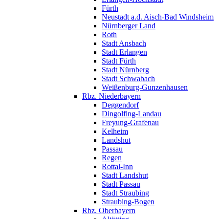
Fürth
Neustadt a.d. Aisch-Bad Windsheim
Nürnberger Land
Roth
Stadt Ansbach
Stadt Erlangen
Stadt Fürth
Stadt Nürnberg
Stadt Schwabach
Weißenburg-Gunzenhausen
Rbz. Niederbayern
Deggendorf
Dingolfing-Landau
Freyung-Grafenau
Kelheim
Landshut
Passau
Regen
Rottal-Inn
Stadt Landshut
Stadt Passau
Stadt Straubing
Straubing-Bogen
Rbz. Oberbayern