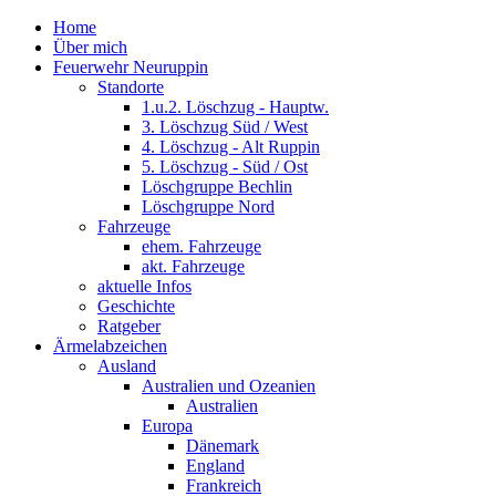
Home
Über mich
Feuerwehr Neuruppin
Standorte
1.u.2. Löschzug - Hauptw.
3. Löschzug Süd / West
4. Löschzug - Alt Ruppin
5. Löschzug - Süd / Ost
Löschgruppe Bechlin
Löschgruppe Nord
Fahrzeuge
ehem. Fahrzeuge
akt. Fahrzeuge
aktuelle Infos
Geschichte
Ratgeber
Ärmelabzeichen
Ausland
Australien und Ozeanien
Australien
Europa
Dänemark
England
Frankreich