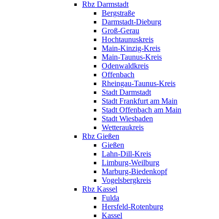
Rbz Darmstadt
Bergstraße
Darmstadt-Dieburg
Groß-Gerau
Hochtaunuskreis
Main-Kinzig-Kreis
Main-Taunus-Kreis
Odenwaldkreis
Offenbach
Rheingau-Taunus-Kreis
Stadt Darmstadt
Stadt Frankfurt am Main
Stadt Offenbach am Main
Stadt Wiesbaden
Wetteraukreis
Rbz Gießen
Gießen
Lahn-Dill-Kreis
Limburg-Weilburg
Marburg-Biedenkopf
Vogelsbergkreis
Rbz Kassel
Fulda
Hersfeld-Rotenburg
Kassel