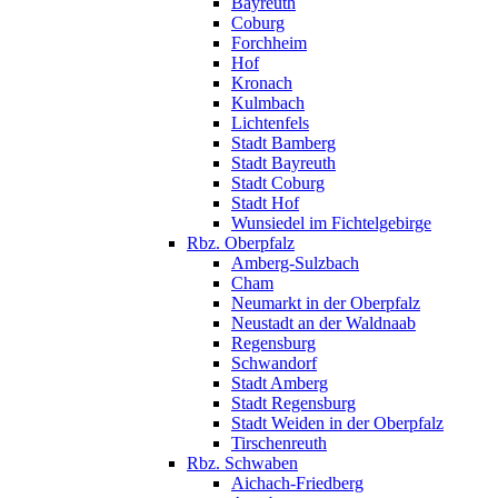
Bayreuth
Coburg
Forchheim
Hof
Kronach
Kulmbach
Lichtenfels
Stadt Bamberg
Stadt Bayreuth
Stadt Coburg
Stadt Hof
Wunsiedel im Fichtelgebirge
Rbz. Oberpfalz
Amberg-Sulzbach
Cham
Neumarkt in der Oberpfalz
Neustadt an der Waldnaab
Regensburg
Schwandorf
Stadt Amberg
Stadt Regensburg
Stadt Weiden in der Oberpfalz
Tirschenreuth
Rbz. Schwaben
Aichach-Friedberg