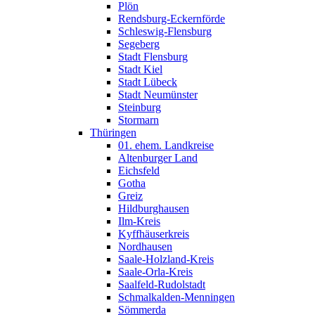
Plön
Rendsburg-Eckernförde
Schleswig-Flensburg
Segeberg
Stadt Flensburg
Stadt Kiel
Stadt Lübeck
Stadt Neumünster
Steinburg
Stormarn
Thüringen
01. ehem. Landkreise
Altenburger Land
Eichsfeld
Gotha
Greiz
Hildburghausen
Ilm-Kreis
Kyffhäuserkreis
Nordhausen
Saale-Holzland-Kreis
Saale-Orla-Kreis
Saalfeld-Rudolstadt
Schmalkalden-Menningen
Sömmerda