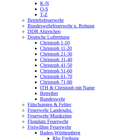
K-N
O-S
T-Z
Betriebsfeuerwehr
Bundeswehrfeuerwehr u. Rettung
DDR Abzeichen
Deutsche Luftrettung
Christoph 1-10
Christoph 11-20
Christoph 21-30
Christoph 31-40
Christoph 41-50
Christoph 51-60
Christoph 61-70
Christoph 71-80
ITH & Christoph mit Name
Betreiber
Bundeswehr
Fälschungen & Fehler
Feuerwehr Landesabz.
Feuerwehr Musikzüge
Flugplatz Feuerwehr
Freiwillige Feuerwehr
Baden-Württemberg
Rbz Freiburg